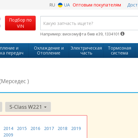
RU
UA
Оптовым покупателям
Дост
Подбор по
VIN
Например: вискомуфта бмв е39, 1334101
пление и
Охлаждение и
Электрическая
Тормозная
ка передач
Отопление
часть
система
(Мерседес )
S-Class W221
2014
2015
2016
2017
2018
2019
2009