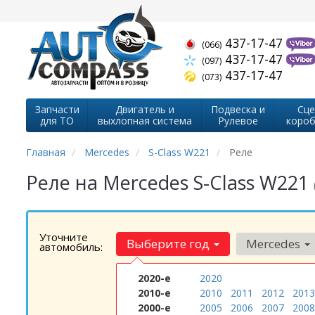
437-17-47
(066)
437-17-47
(097)
437-17-47
(073)
Запчасти
Двигатель и
Подвеска и
Сце
для ТО
выхлопная система
Рулевое
короб
Главная
Mercedes
S-Class W221
Реле
Реле на Mercedes S-Class W221
Уточните
Выберите год
Mercedes
автомобиль:
2020-е
2020
2010-е
2010
2011
2012
2013
2000-е
2005
2006
2007
2008