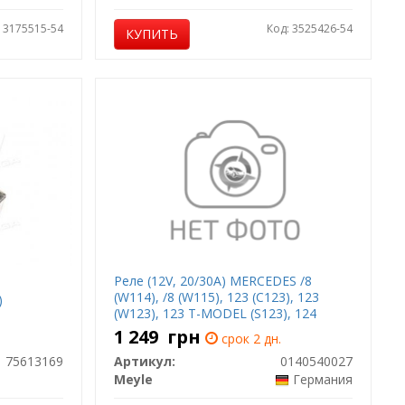
: 3175515-54
Код: 3525426-54
КУПИТЬ
Реле (12V, 20/30A) MERCEDES /8
(W114), /8 (W115), 123 (C123), 123
)
(W123), 123 T-MODEL (S123), 124
(A124), 124 (C124), 124 (W124), 124 T-
1 249
грн
срок 2 дн.
MODEL (S124), 190 (W201), C (W202)
75613169
Артикул:
0140540027
01.68-12.13
Meyle
Германия