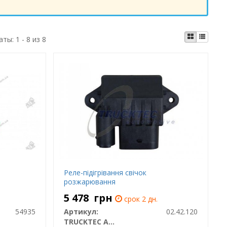
аты:
1 - 8 из 8
Реле-підігрівання свічок
розжарювання
5 478
грн
срок 2 дн.
54935
Артикул:
02.42.120
TRUCKTEC AUTOMOTIVE