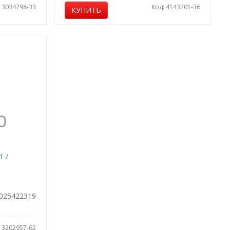
: 3034798-33
Код: 4143201-36
КУПИТЬ
1 /
025422319
: 3202957-62