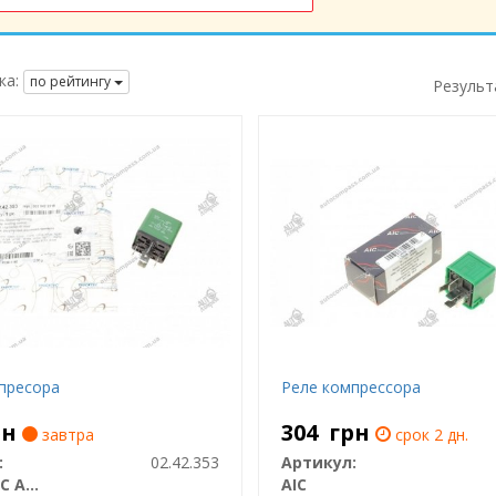
ка:
по рейтингу
Результ
пресора
Реле компрессора
рн
304
грн
завтра
срок 2 дн.
:
02.42.353
Артикул:
TRUCKTEC AUTOMOTIVE
AIC