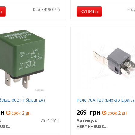
Код: 3419667-6
Код
Ь
КУПИТЬ
більш 60Вт і більш 2А)
Реле 70A 12V (вир-во Elparts
рн
269
грн
срок 2 дн.
срок 2 дн.
:
75614610
Артикул:
HERTH+BUSS JAKOPARTS
HERTH+BUSS JAKOPARTS