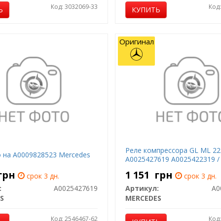
Код: 3032069-33
Код
Ь
КУПИТЬ
Оригинал
Реле компрессора GL ML 22
 на A0009828523 Mercedes
A0025427619 A0025422319 /
грн
1 151
грн
срок 3 дн.
срок 3 дн.
:
A0025427619
Артикул:
A0
S
MERCEDES
Код: 2546467-62
Код