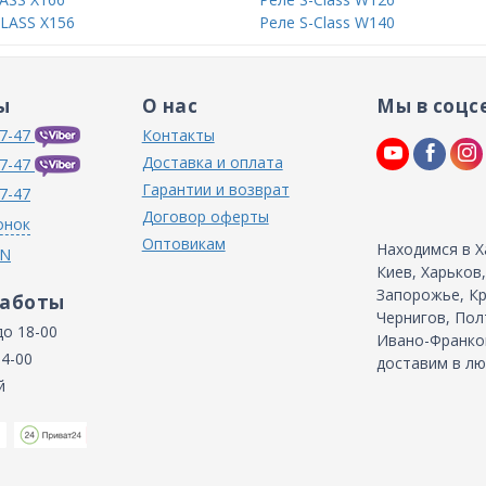
LASS X156
Реле S-Class W140
ы
О нас
Мы в соцс
7-47
Контакты
Доставка и оплата
7-47
Гарантии и возврат
7-47
Договор оферты
онок
Оптовикам
Находимся в Х
IN
Киев, Харьков
Запорожье, Кр
работы
Чернигов, Пол
до 18-00
Ивано-Франков
14-00
доставим в лю
й