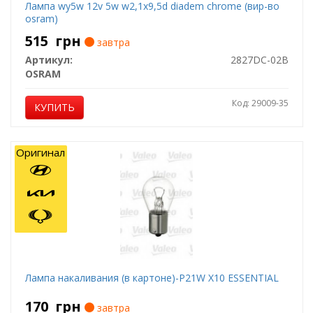
Лампа wy5w 12v 5w w2,1x9,5d diadem chrome (вир-во
osram)
515
грн
завтра
Артикул:
2827DC-02B
OSRAM
Код: 29009-35
КУПИТЬ
Оригинал
Лампа накаливания (в картоне)-P21W X10 ESSENTIAL
170
грн
завтра