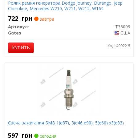
Ролик ремня генератора Dodge Journey, Durango, Jeep
Cherokee, Mercedes W210, W211, W212, W164
722
грн
завтра
Артикул:
T38099
Gates
США
Код: 49922-5
КУПИТЬ
Свеча зажигания БМВ 1(е87), 3(е46,е90), 5(е60) х3(е83)
597
грн
сегодня