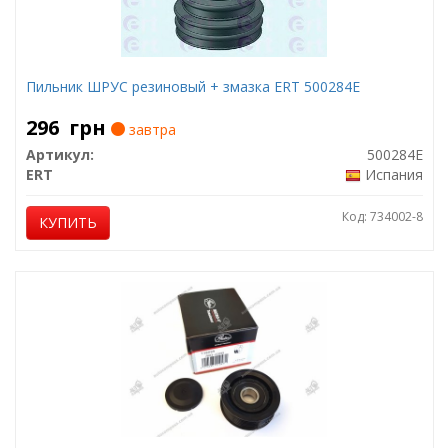
Пильник ШРУС резиновый + змазка ERT 500284E
296
грн
завтра
Артикул:
500284E
ERT
Испания
Код: 734002-8
КУПИТЬ