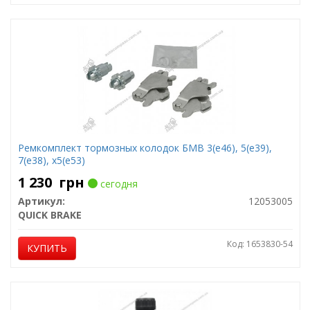
Ремкомплект тормозных колодок БМВ 3(е46), 5(е39),
7(е38), х5(е53)
1 230
грн
сегодня
Артикул:
12053005
QUICK BRAKE
Код: 1653830-54
КУПИТЬ