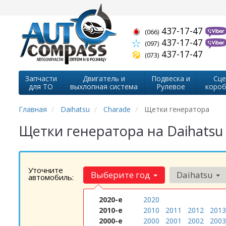
437-17-47
(066)
437-17-47
(097)
437-17-47
(073)
Запчасти
Двигатель и
Подвеска и
Сце
для ТО
выхлопная система
Рулевое
короб
Главная
Daihatsu
Charade
Щетки генератора
Щетки генератора на Daihatsu
Уточните
Выберите год
Daihatsu
автомобиль:
2020-е
2020
2010-е
2010
2011
2012
2013
2000-е
2000
2001
2002
2003