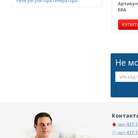
Реле регулятора генератора
Артикул
ERA
КУПИТ
Не мо
Контакт
437-1
(066)
437-1
(097)