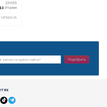
231055
Италия
: 1075623-35
Подобрать
етях