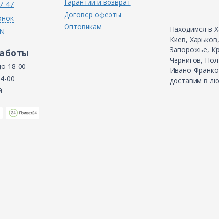
Гарантии и возврат
7-47
Договор оферты
онок
Оптовикам
Находимся в Х
IN
Киев, Харьков
Запорожье, Кр
работы
Чернигов, Пол
до 18-00
Ивано-Франков
14-00
доставим в лю
й