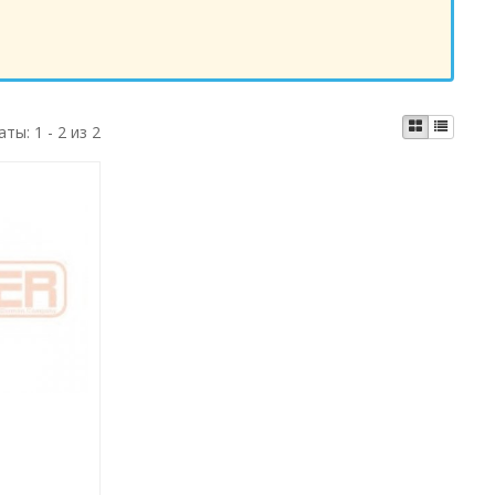
аты:
1 - 2 из 2
р