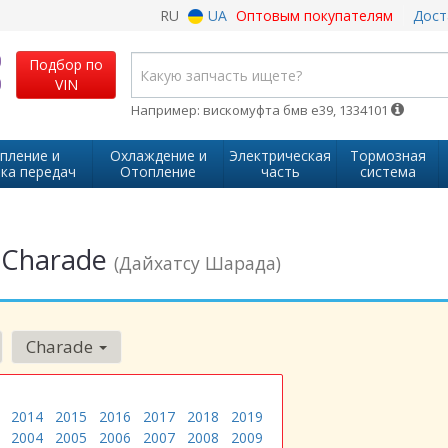
RU
UA
Оптовым покупателям
Дост
Подбор по
VIN
Например: вискомуфта бмв е39, 1334101
пление и
Охлаждение и
Электрическая
Тормозная
ка передач
Отопление
часть
система
 Charade
(Дайхатсу Шарада)
Charade
2014
2015
2016
2017
2018
2019
2004
2005
2006
2007
2008
2009