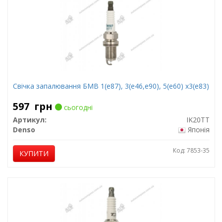
Свічка запалювання БМВ 1(е87), 3(е46,е90), 5(е60) х3(е83)
597
грн
сьогодні
Артикул:
IK20TT
Denso
Японія
Код: 7853-35
КУПИТИ