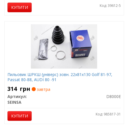
Код: 39612-5
КУПИТИ
Пильовик ШРКШ (універс) зовн. 22x81x130 Golf 81-97,
Passat 80-88, AUDI 80 -91
314
грн
завтра
Артикул:
D8000E
SEINSA
Код: 985817-31
КУПИТИ