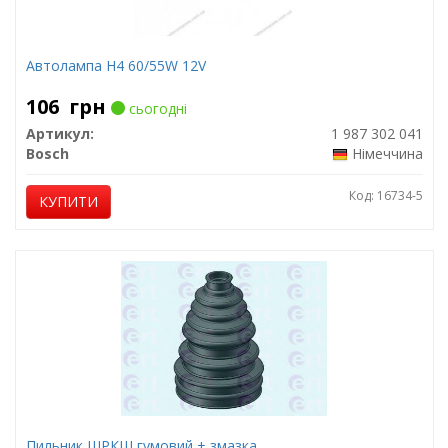
Автолампа H4 60/55W 12V
106
грн
сьогодні
Артикул:
1 987 302 041
Bosch
Німеччина
Код: 16734-5
КУПИТИ
Пильник ШРКШ гумовий + змазка