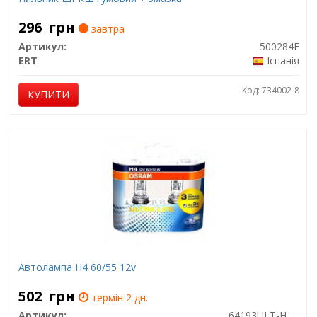
296
грн
завтра
Артикул:
500284E
ERT
Іспанія
Код: 734002-8
КУПИТИ
Автолампа H4 60/55 12v
502
грн
термін 2 дн.
Артикул:
64193ULT-HCB