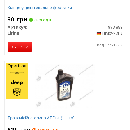
Кільце ущільнювальне форсунки
30
грн
сьогодні
Артикул:
893.889
Elring
Німеччина
Код: 144913-54
КУПИТИ
Оригінал
Трансмісійна олива ATF+4 (1 літр)
521
грн