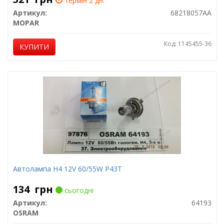
термін 2 дн.
Артикул:
68218057AA
MOPAR
Код: 1145455-36
КУПИТИ
Автолампа H4 12V 60/55W P43T
134
грн
сьогодні
Артикул:
64193
OSRAM