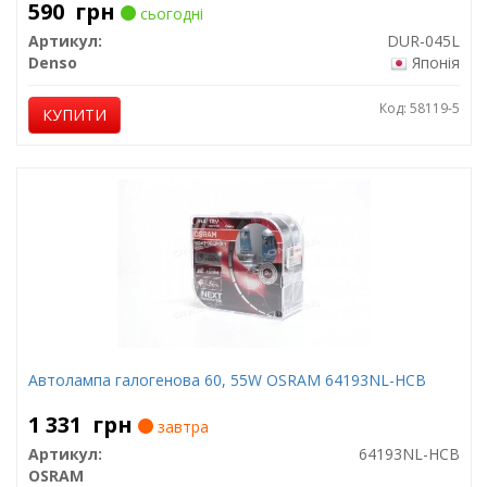
590
грн
сьогодні
Артикул:
DUR-045L
Denso
Японія
Код: 58119-5
КУПИТИ
Автолампа галогенова 60, 55W OSRAM 64193NL-HCB
1 331
грн
завтра
Артикул:
64193NL-HCB
OSRAM