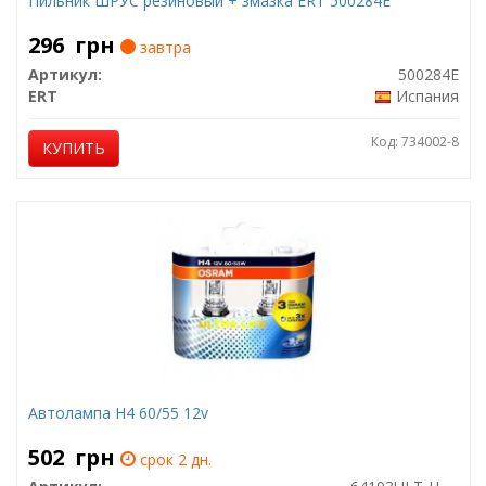
Пильник ШРУС резиновый + змазка ERT 500284E
296
грн
завтра
Артикул:
500284E
ERT
Испания
Код: 734002-8
КУПИТЬ
Автолампа H4 60/55 12v
502
грн
срок 2 дн.