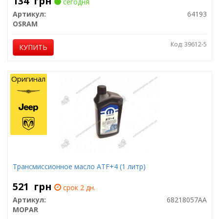
134
грн
сегодня
Артикул:
64193
OSRAM
Код: 39612-5
КУПИТЬ
Оригинал
Трансмиссионное масло ATF+4 (1 литр)
521
грн
срок 2 дн.
Артикул:
68218057AA
MOPAR