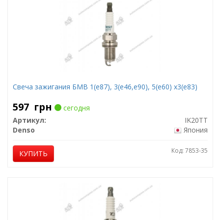
Свеча зажигания БМВ 1(е87), 3(е46,е90), 5(е60) х3(е83)
597
грн
сегодня
Артикул:
IK20TT
Denso
Япония
Код: 7853-35
КУПИТЬ