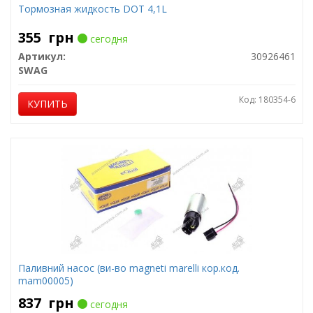
Тормозная жидкость DOT 4,1L
355
грн
сегодня
Артикул:
30926461
SWAG
Код: 180354-6
КУПИТЬ
Паливний насос (ви-во magneti marelli кор.код.
mam00005)
837
грн
сегодня