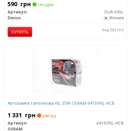
590
грн
сегодня
Артикул:
DUR-045L
Denso
Япония
Код: 58119-5
КУПИТЬ
Автолампа галогенова 60, 55W OSRAM 64193NL-HCB
1 331
грн
завтра
Артикул:
64193NL-HCB
OSRAM