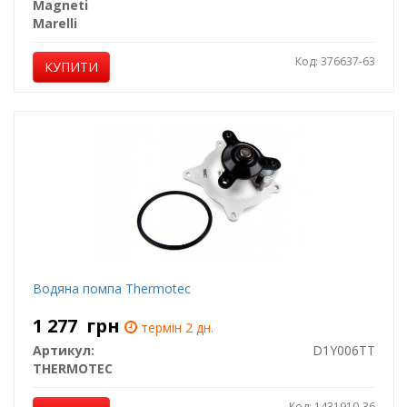
Magneti
Marelli
Код: 376637-63
КУПИТИ
Водяна помпа Thermotec
1 277
грн
термін 2 дн.
Артикул:
D1Y006TT
THERMOTEC
Код: 1431910-36