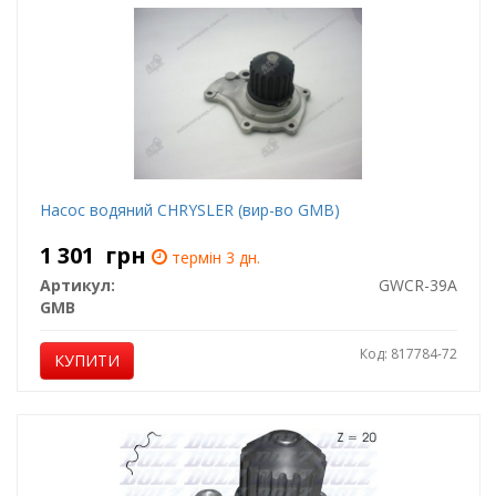
Насос водяний CHRYSLER (вир-во GMB)
1 301
грн
термін 3 дн.
Артикул:
GWCR-39A
GMB
Код: 817784-72
КУПИТИ