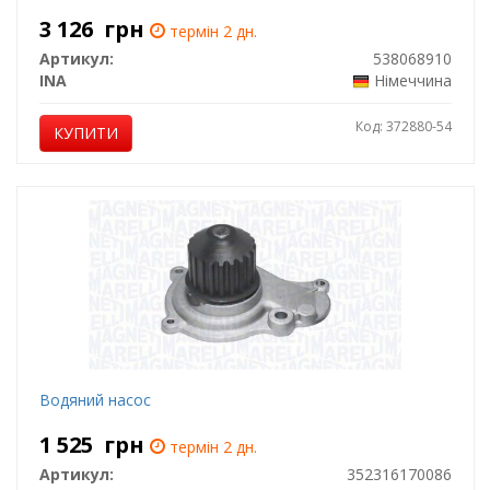
3 126
грн
термін 2 дн.
Артикул:
538068910
INA
Німеччина
Код: 372880-54
КУПИТИ
Водяний насос
1 525
грн
термін 2 дн.
Артикул:
352316170086