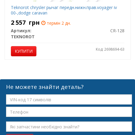
Teknorot chrysler рычаг передн.нижн.прав.voyager iv
00-,dodge caravan
2 557
грн
термін 2 дн.
Артикул:
CR-128
TEKNOROT
Код: 2698694-63
КУПИТИ
Не можете знайти деталь?