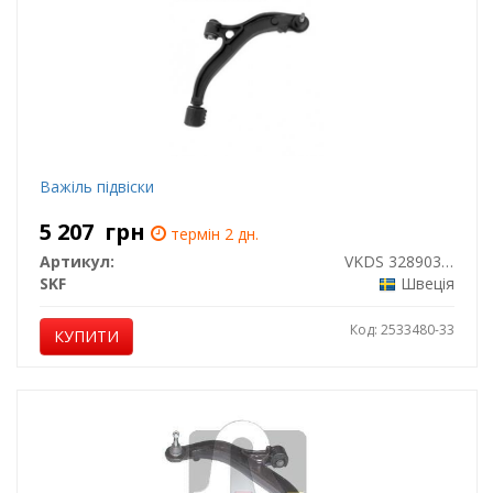
Важіль підвіски
5 207
грн
термін 2 дн.
Артикул:
VKDS 328903 B
SKF
Швеція
Код: 2533480-33
КУПИТИ