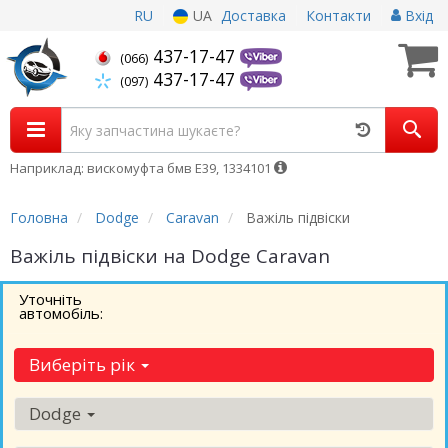
RU
UA
Доставка
Контакти
Вхід
437-17-47
(066)
437-17-47
(097)
Наприклад: вискомуфта бмв Е39, 1334101
Головна
Dodge
Caravan
Важіль підвіски
Важіль підвіски на Dodge Caravan
Уточніть
автомобіль:
Виберіть рік
Dodge