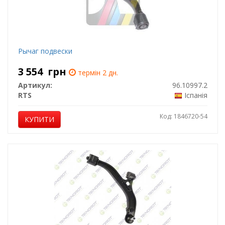
Рычаг подвески
3 554
грн
термін 2 дн.
Артикул:
96.10997.2
RTS
Іспанія
Код: 1846720-54
КУПИТИ