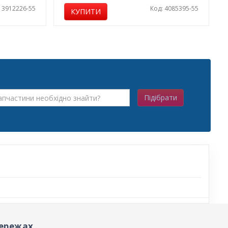
: 3912226-55
Код: 4085395-55
КУПИТИ
Підібрати
ережах