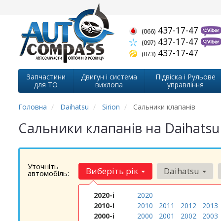
437-17-47
(066)
437-17-47
(097)
437-17-47
(073)
Запчастини
Двигун і система
Підвіска і Рульове
для ТО
вихлопа
управління
Головна
Daihatsu
Sirion
Сальники клапанів
Сальники клапанів на Daihatsu 
Уточніть
Виберіть рік
Daihatsu
автомобіль:
2020-і
2020
2010-і
2010
2011
2012
2013
2000-і
2000
2001
2002
2003