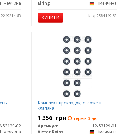
Німеччина
Elring
Німеччина
: 2249214-63
Код: 2584449-63
КУПИТИ
жень
Комплект прокладок, стержень
клапана
1 356
грн
термін 3 дн.
2-53129-02
Артикул:
12-53129-01
Німеччина
Victor Reinz
Німеччина