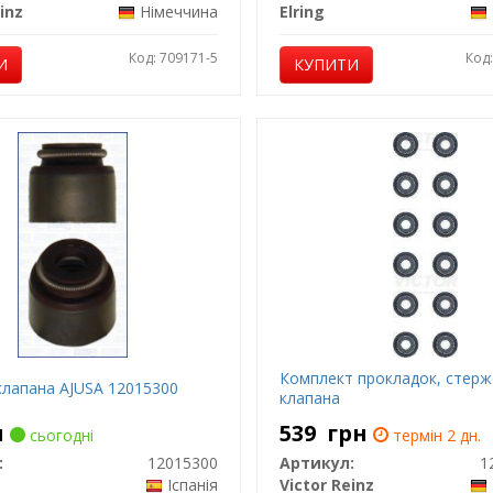
inz
Німеччина
Elring
Код: 709171-5
Код
И
КУПИТИ
Комплект прокладок, стер
клапана AJUSA 12015300
клапана
н
539
грн
сьогодні
термін 2 дн.
:
12015300
Артикул:
1
Іспанія
Victor Reinz