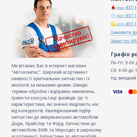
437-1
(066)
437-1
(097)
437-1
(073)
Замовити дз
Запит по VI
Графік р
Пн-Пт: 9-00 
Ми вітаємо Вас в інтернет магазині
Сб: 9-00 до 
"Автокомпас". Широкий асортимент
Нд: вихідний
наявності оригінальних запчастин і їх
аналогів за низькими цінами. Швидкі
терміни обробки і відправки замовлень,
грамотні консультації фахівців. Це ті
характеристики, які значно виділяють нас
від конкурентів. Кваліфікований підбір
запчастин до американських автомобілів
Додж, Крайслер та Форд. Запчастини до
автомобілів БМВ та Мерседес в широкому
асортименті. Запчастини до автомобілів