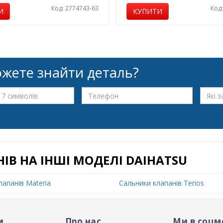
Код: 2774743-63
Код
И
КУПИТИ
жете знайти деталь?
В НА ІНШІ МОДЕЛІ DAIHATSU
лапанів Materia
Сальники клапанів Terios
и
Про нас
Ми в соцм