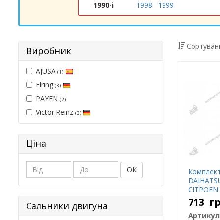
1990-і
1998
1999
Сортуванн
Виробник
AJUSA
(1)
Elring
(3)
PAYEN
(2)
Victor Reinz
(3)
Ціна
ОК
Комплект
DAIHATS
CITPOEN 
(1KR) 05-
713
г
Сальники двигуна
Артикул