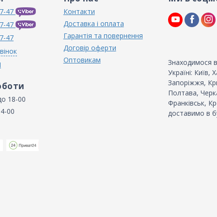
7-47
Контакти
Доставка і оплата
7-47
Гарантія та повернення
7-47
Договір оферти
вінок
Оптовикам
Знаходимося в
N
Україні: Київ,
Запоріжжя, Кри
оботи
Полтава, Черка
до 18-00
Франківськ, Кр
14-00
доставимо в б