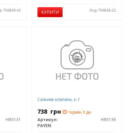
д: 756839-33
Код: 756838-22
КУПИТИ
Сальник клапана, к-т
738
грн
термін 3 дн.
HR5131
Артикул:
HR5139
PAYEN