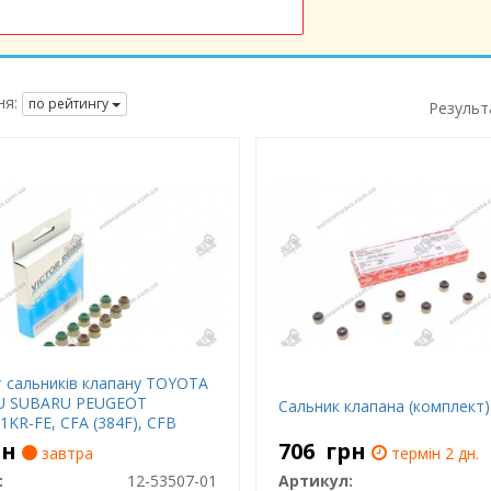
я:
по рейтингу
Результ
 сальників клапану TOYOTA
U SUBARU PEUGEOT
Сальник клапана (комплект)
1KR-FE, CFA (384F), CFB
рн
706
грн
завтра
термін 2 дн.
:
12-53507-01
Артикул: