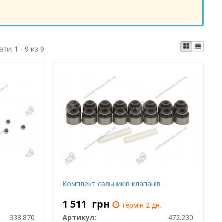
ати:
1 - 9 из 9
Комплект сальників клапанів
1 511
грн
термін 2 дн.
338.870
Артикул:
472.230