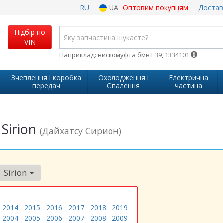
RU
UA
Оптовим покупцям
Достав
Підбір по
VIN
Наприклад: вискомуфта бмв Е39, 1334101
Зчеплення і коробка
Охолодження і
Електрична
передач
Опалення
частина
Sirion
(Дайхатсу Сирион)
Sirion
2014
2015
2016
2017
2018
2019
2004
2005
2006
2007
2008
2009