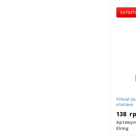
КУПИТ
Кільце у
клапана
138
г
Артикул
Elring