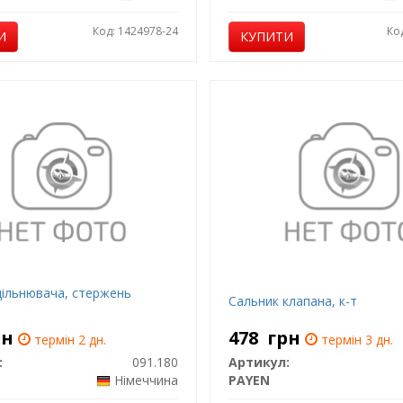
Код: 1424978-24
Ко
И
КУПИТИ
щільнювача, стержень
Сальник клапана, к-т
рн
478
грн
термін 2 дн.
термін 3 дн.
:
091.180
Артикул:
Німеччина
PAYEN