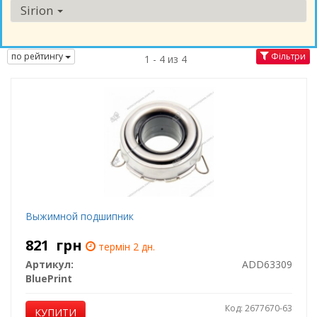
Sirion
по рейтингу
Фільтри
1 - 4 из 4
Выжимной подшипник
821
грн
термін 2 дн.
Артикул:
ADD63309
BluePrint
Код: 2677670-63
КУПИТИ