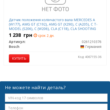
Датчик положення колінчастого вала MERCEDES A
(W177), AMG GT (C192), AMG GT (X290), C (A205), C T-
MODEL (S206), C (W206), CLA (C118), CLA SHOOTING
BRAKE (X118), E (A238) 2.0-4.0H 06.15-
1 238
грн
срок 2 дн.
Артикул:
0261210376
Bosch
Германия
Код: 4067155-36
КУПИТЬ
Не можете найти деталь?