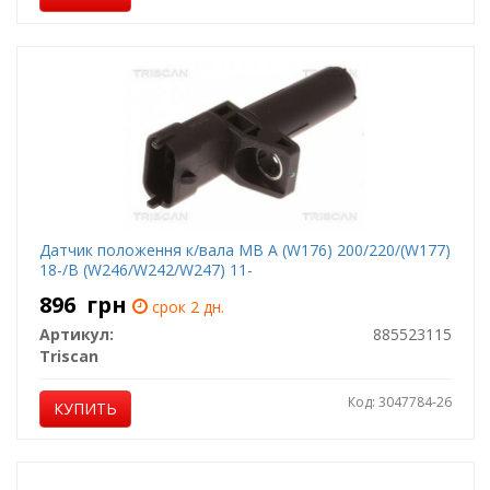
Датчик положення к/вала MB A (W176) 200/220/(W177)
18-/B (W246/W242/W247) 11-
896
грн
срок 2 дн.
Артикул:
885523115
Triscan
Код: 3047784-26
КУПИТЬ