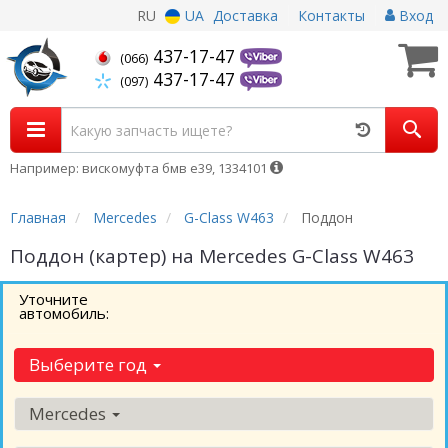
RU
UA
Доставка
Контакты
Вход
437-17-47
(066)
437-17-47
(097)
Например: вискомуфта бмв е39, 1334101
Главная
Mercedes
G-Class W463
Поддон
Поддон (картер) на Mercedes G-Class W463
Уточните
автомобиль:
Выберите год
Mercedes