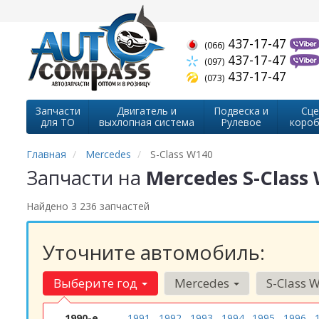
437-17-47
(066)
437-17-47
(097)
437-17-47
(073)
Запчасти
Двигатель и
Подвеска и
Сце
для ТО
выхлопная система
Рулевое
короб
Главная
Mercedes
S-Class W140
Запчасти на
Mercedes S-Class
Найдено 3 236 запчастей
Уточните автомобиль:
Выберите год
Mercedes
S-Class 
1990-е
1991
1992
1993
1994
1995
1996