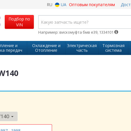
RU
UA
Оптовым покупателям
Дост
Подбор по
VIN
Например: вискомуфта бмв е39, 1334101
пление и
Охлаждение и
Электрическая
Тормозная
ка передач
Отопление
часть
система
 W140
W140
1997
1998