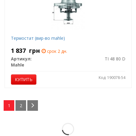
Термостат (вир-во mahle)
1 837
грн
срок 2 дн.
Артикул:
TI 48 80 D
Mahle
Код: 190078-54
КУПИТЬ
1
2