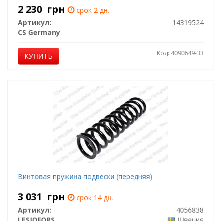
2 230
грн
срок 2 дн.
Артикул:
14319524
CS Germany
Код: 4090649-33
КУПИТЬ
Винтовая пружина подвески (передняя)
3 031
грн
срок 14 дн.
Артикул:
4056838
LESJOFORS
Швеция