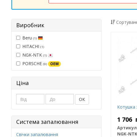
Сортуванн
Виробник
Beru
(1)
HITACHI
(1)
NGK-NTK
(1)
PORSCHE
OEM
(9)
Ціна
ОК
Котушка 
1 706
Система запалювання
Артикул
NGK-NT
Свічки запалювання