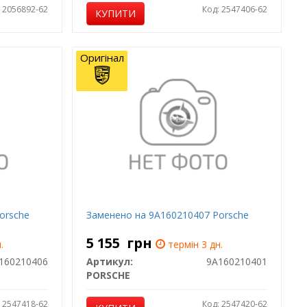
: 2056892-62
Код: 2547406-62
КУПИТИ
Оригінал
orsche
Заменено на 9A160210407 Porsche
5 155
грн
.
термін 3 дн.
160210406
Артикул:
9A160210401
PORSCHE
: 2547418-62
Код: 2547420-62