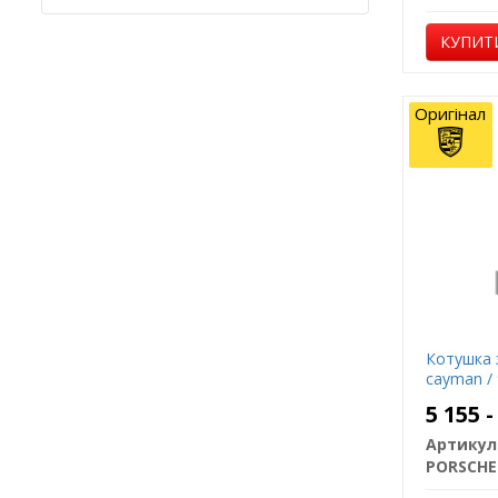
КУПИТ
Оригінал
Котушка з
cayman / 
5 155 
Артикул
PORSCHE