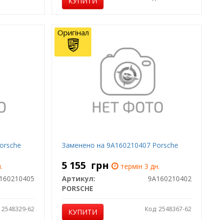
КУПИТИ
Оригінал
orsche
Заменено на 9A160210407 Porsche
5 155
грн
.
термін 3 дн.
160210405
Артикул:
9A160210402
PORSCHE
: 2548329-62
Код: 2548367-62
КУПИТИ