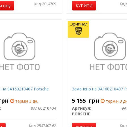
Код: 2014709
Код
 ціну
КУПИТИ
Оригінал
 на 9A160210407 Porsche
Заменено на 9A160210407 P
грн
5 155
грн
термін 3 дн.
термін 3 дн
:
9A160210404
Артикул:
9A
PORSCHE
Код: 2547407-62
Код