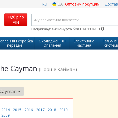
RU
UA
Оптовим покупцям
Достав
Підбір по
VIN
Наприклад: вискомуфта бмв Е39, 1334101
еплення і коробка
Охолодження і
Електрична
Гальмів
передач
Опалення
частина
систем
che Cayman
(Порше Кайман)
Cayman
2014
2015
2016
2017
2018
2019
2009