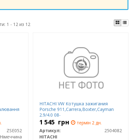
ти:
1 - 12 из 12
HITACHI VW Котушка зажигания
палювання
Porsche 911,Carrera,Boxter,Cayman
2.9/4.0 08-
1 545
грн
.
термін 2 дн.
ZSE052
Артикул:
2504082
Німеччина
HITACHI