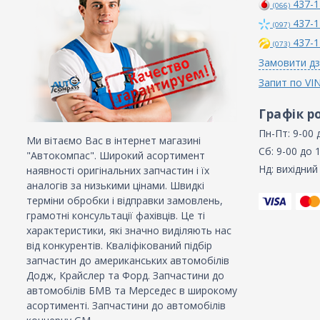
437-1
(066)
437-1
(097)
437-1
(073)
Замовити дз
Запит по VI
Графік р
Пн-Пт: 9-00 
Ми вітаємо Вас в інтернет магазині
Сб: 9-00 до 
"Автокомпас". Широкий асортимент
Нд: вихідний
наявності оригінальних запчастин і їх
аналогів за низькими цінами. Швидкі
терміни обробки і відправки замовлень,
грамотні консультації фахівців. Це ті
характеристики, які значно виділяють нас
від конкурентів. Кваліфікований підбір
запчастин до американських автомобілів
Додж, Крайслер та Форд. Запчастини до
автомобілів БМВ та Мерседес в широкому
асортименті. Запчастини до автомобілів