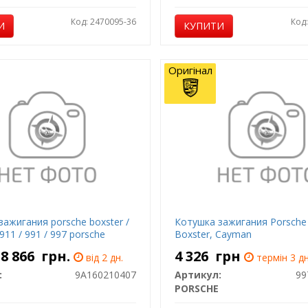
Код: 2470095-36
Код
И
КУПИТИ
Оригінал
ажигания porsche boxster /
Котушка зажигания Porsche
911 / 991 / 997 porsche
Boxster, Cayman
- 8 866
грн.
4 326
грн
від 2 дн.
термін 3 дн
:
9A160210407
Артикул:
99
PORSCHE