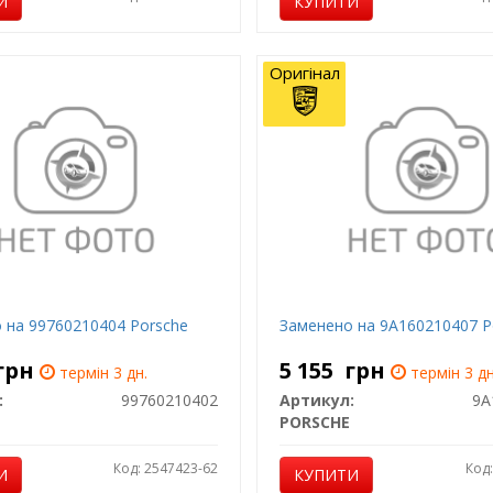
И
КУПИТИ
Оригінал
 на 99760210404 Porsche
Заменено на 9A160210407 P
грн
5 155
грн
термін 3 дн.
термін 3 дн
:
99760210402
Артикул:
9A
PORSCHE
Код: 2547423-62
Код
И
КУПИТИ