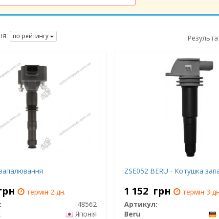
я:
по рейтингу
Результа
запалювання
ZSE052 BERU - Котушка за
грн
1 152
грн
термін 2 дн.
термін 3 дн
:
48562
Артикул:
K
Японія
Beru