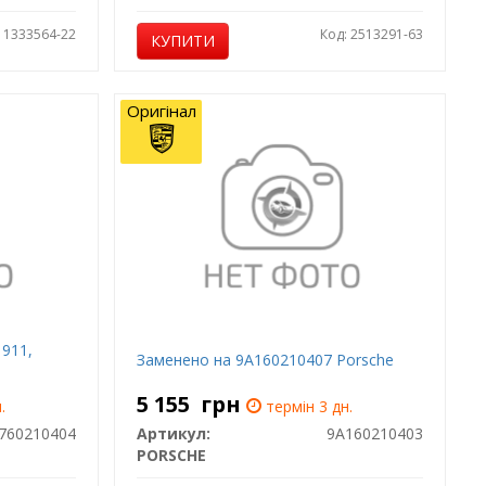
: 1333564-22
Код: 2513291-63
КУПИТИ
Оригінал
 911,
Заменено на 9A160210407 Porsche
5 155
грн
.
термін 3 дн.
760210404
Артикул:
9A160210403
PORSCHE