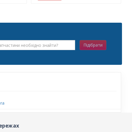
Підібрати
ra
ережах