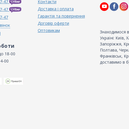
7-47
Контакти
Доставка і оплата
7-47
Гарантія та повернення
7-47
Договір оферти
вінок
Оптовикам
Знаходимося в
N
Україні: Київ,
Запоріжжя, Кри
оботи
Полтава, Черка
до 18-00
Франківськ, Кр
14-00
доставимо в б