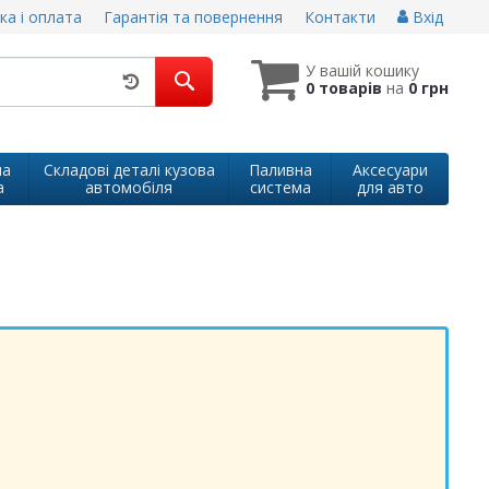
ка і оплата
Гарантія та повернення
Контакти
Вхід
У вашій кошику
0 товарів
на
0 грн
на
Складові деталі кузова
Паливна
Аксесуари
а
автомобіля
система
для авто