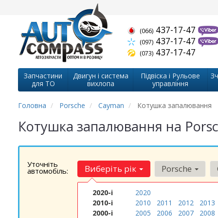
437-17-47
(066)
437-17-47
(097)
437-17-47
(073)
Запчастини
Двигун і система
Підвіска і Рульове
Зч
для ТО
вихлопа
управління
Головна
Porsche
Cayman
Котушка запалювання
Котушка запалювання на Pors
Уточніть
Виберіть рік
Porsche
автомобіль:
2020-і
2020
2010-і
2010
2011
2012
2013
2000-і
2005
2006
2007
2008