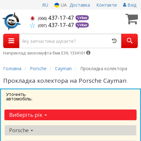
RU
UA
Доставка
Контакти
Вхід
437-17-47
(066)
437-17-47
(097)
Наприклад: вискомуфта бмв Е39, 1334101
Головна
Porsche
Cayman
Прокладка колектора
Прокладка колектора на Porsche Cayman
Уточніть
автомобіль:
Виберіть рік
Porsche