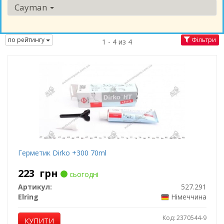
Cayman
по рейтингу
Фільтри
1 - 4 из 4
Герметик Dirko +300 70ml
223
грн
сьогодні
Артикул:
527.291
Elring
Німеччина
Код: 2370544-9
КУПИТИ