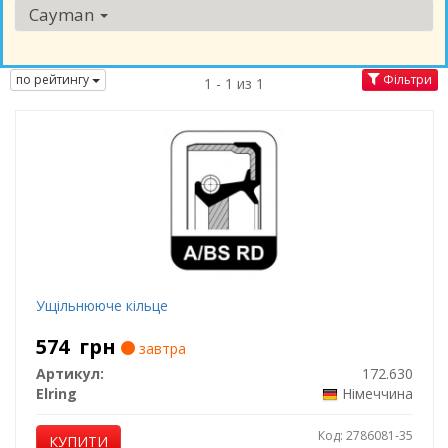
Cayman
по рейтингу
Фільтри
1 - 1 из 1
Ущільнююче кільце
574
грн
завтра
Артикул:
172.630
Elring
Німеччина
Код: 2786081-35
КУПИТИ