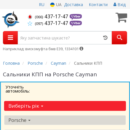
RU
UA
Доставка
Контакти
Вхід
437-17-47
(066)
437-17-47
(097)
Наприклад: вискомуфта бмв Е39, 1334101
Головна
Porsche
Cayman
Сальники КПП
Сальники КПП на Porsche Cayman
Уточніть
автомобіль:
Виберіть рік
Porsche