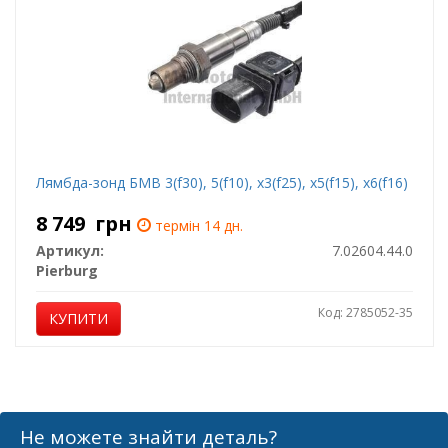
Лямбда-зонд БМВ 3(f30), 5(f10), x3(f25), x5(f15), x6(f16)
8 749
грн
термін 14 дн.
Артикул:
7.02604.44.0
Pierburg
Код: 2785052-35
КУПИТИ
Не можете знайти деталь?