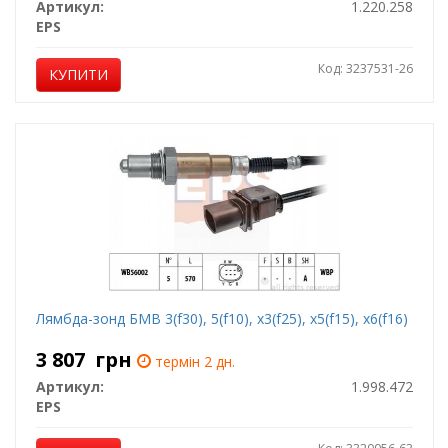
Артикул:
1.220.258
EPS
Код: 3237531-26
КУПИТИ
Лямбда-зонд БМВ 3(f30), 5(f10), x3(f25), x5(f15), x6(f16)
3 807
грн
термін 2 дн.
Артикул:
1.998.472
EPS