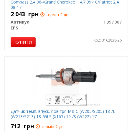
Compass 2.4 06-/Grand Cherokee II 4.7 99-10/Patriot 2.4
08-17
2 043
грн
термін 2 дн.
Артикул:
1.997.007
EPS
Код: 3162828-26
КУПИТИ
Датчик темп. впуск. повітря MB C (W205/S205) 18-/E
(W213/S213) 18-/GLS (X167) 19-/S (W222) 17-
712
грн
термін 2 дн.