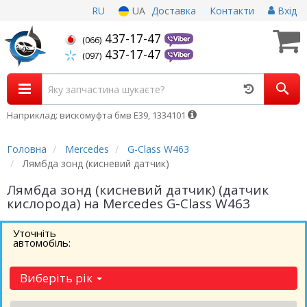
RU
UA
Доставка
Контакти
Вхід
437-17-47
(066)
437-17-47
(097)
Наприклад: вискомуфта бмв Е39, 1334101
Головна
Mercedes
G-Class W463
Лямбда зонд (кисневий датчик)
Лямбда зонд (кисневий датчик) (датчик
кислорода) на Mercedes G-Class W463
Уточніть
автомобіль:
Виберіть рік