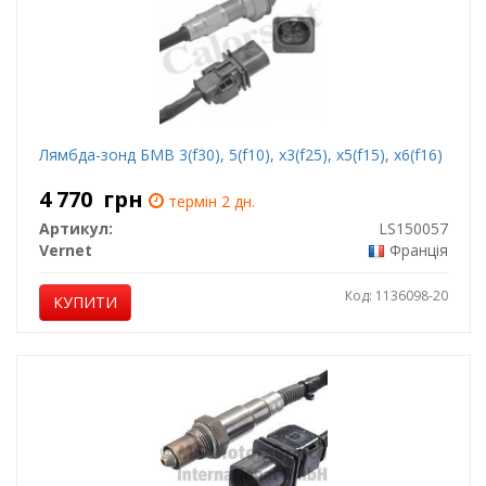
Лямбда-зонд БМВ 3(f30), 5(f10), x3(f25), x5(f15), x6(f16)
4 770
грн
термін 2 дн.
Артикул:
LS150057
Vernet
Франція
Код: 1136098-20
КУПИТИ