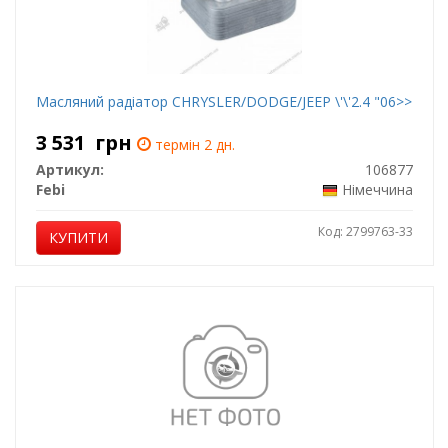
Масляний радіатор CHRYSLER/DODGE/JEEP \'\'2.4 "06>>
3 531
грн
термін 2 дн.
Артикул:
106877
Febi
Німеччина
Код: 2799763-33
КУПИТИ