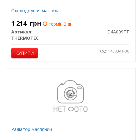
Охолоджувач мастила
1 214
грн
термін 2 дн.
Артикул:
D4A009TT
THERMOTEC
Код: 1430341-36
КУПИТИ
Радiатор масляний