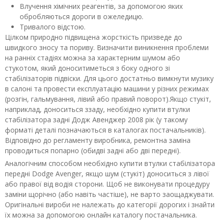
Влучення хімічних реагентів, за допомогою яких
обробляються дороги в ожеледицю.
Тривалого відстою.
Цілком природно підвищена жорсткість призведе до
швидкого зносу та пориву. Визначити виникнення проблеми
на ранніх стадіях можна за характерним шумом або
стукотом, який доноситиметься з боку одного зі
стабілізаторів підвіски. Для цього достатньо вимкнути музику
в салоні та провести експлуатацію машини у різних режимах
(розгін, гальмування, лівий або правий поворот).Якщо стукіт,
наприклад, доноситься ззаду, необхідно купити втулки
стабілізатора задні Додж Авенджер 2008 рік (у такому
форматі деталі позначаються в каталогах постачальників).
Відповідно до регламенту виробника, ремонтна заміна
проводиться попарно (обидві задні або дві передні).
Аналогічним способом необхідно купити втулки стабілізатора
передні Dodge Avenger, якщо шум (стукіт) доноситься з лівої
або правої від водія сторони. Щоб не виконувати процедуру
заміни щорічно (або навіть частіше), не варто заощаджувати.
Оригінальні вироби не належать до категорії дорогих і знайти
їх можна за допомогою онлайн каталогу постачальника.