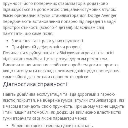
пружності його поперечних стабілізаторів додатково
підвищуються за допомогою спеціальних гумових втулок.
Якісні оригінальні втулки стабілізатора для Dodge Avenger
передбачають встановлення попарно під передні та задні
пристрої стійкості (всього 4 деталі). Власникам слід
пам'ятати, що саме після:
Зниження та втрати у них пружності.
При фізичній деформації чи розриві.
Починається руйнування стабілізуючих агрегатів та всієї
підвіски автомобіля. Це загрожує дорогим ремонтом.
Виключити виникнення серйозних проблем досить просто,
якщо виконувати нескладні рекомендації щодо проведення
самостійної діагностики справності підвіски.
Діагностика справності
Навіть дбайлива експлуатація та їзда дорогами з гарною
якістю покриття, не вбереже гумові втулки стабілізаторів, які
з часом втрачають свою пружність. При цьому час не щадить
і такі "міцні" автомобілі, як Додж. Це викликано властивістю
гуми втрачати свої якісні параметри через:
Вплив погодних температурних коливань.