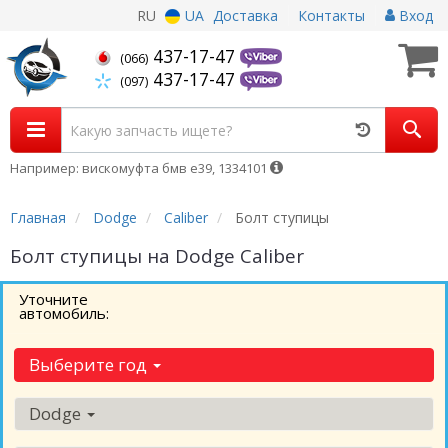
RU
UA
Доставка
Контакты
Вход
437-17-47
(066)
437-17-47
(097)
Например: вискомуфта бмв е39, 1334101
Главная
Dodge
Caliber
Болт ступицы
Болт ступицы на Dodge Caliber
Уточните
автомобиль:
Выберите год
Dodge