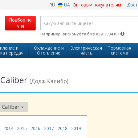
RU
UA
Оптовым покупателям
Дост
Подбор по
VIN
Например: вискомуфта бмв е39, 1334101
пление и
Охлаждение и
Электрическая
Тормозная
ка передач
Отопление
часть
система
Caliber
(Додж Калибр)
Caliber
2014
2015
2016
2017
2018
2019