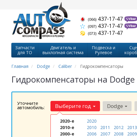
437-17-47
(066)
437-17-47
(097)
437-17-47
(073)
Запчасти
Двигатель и
Подвеска и
Сце
для ТО
выхлопная система
Рулевое
короб
Главная
Dodge
Caliber
Гидрокомпенсаторы
Гидрокомпенсаторы на Dodge 
Уточните
Выберите год
Dodge
автомобиль:
2020-е
2020
2010-е
2010
2011
2012
2013
2000-е
2006
2007
2008
2009