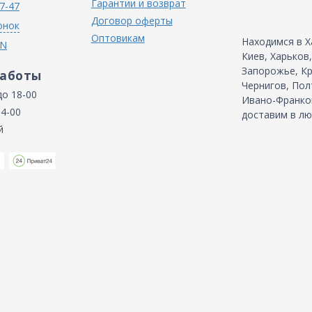
Гарантии и возврат
7-47
Договор оферты
онок
Оптовикам
Находимся в Х
IN
Киев, Харьков
Запорожье, Кр
работы
Чернигов, Пол
до 18-00
Ивано-Франков
14-00
доставим в лю
й