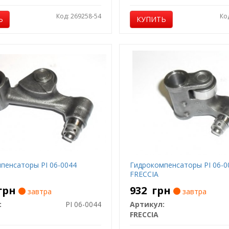
Код: 269258-54
Ко
Ь
КУПИТЬ
пенсаторы PI 06-0044
Гидрокомпенсаторы PI 06-0
FRECCIA
грн
932
грн
завтра
завтра
:
PI 06-0044
Артикул:
FRECCIA