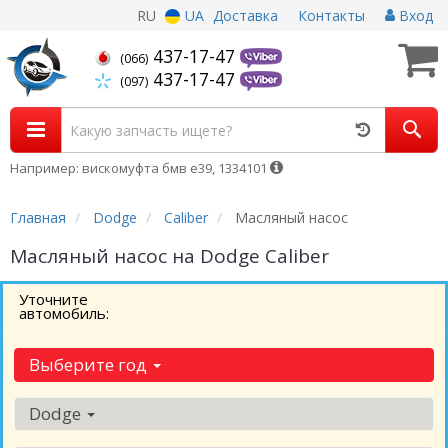
RU
UA
Доставка
Контакты
Вход
437-17-47
(066)
437-17-47
(097)
Например: вискомуфта бмв е39, 1334101
Главная
Dodge
Caliber
Масляный насос
Масляный насос на Dodge Caliber
Уточните
автомобиль:
Выберите год
Dodge