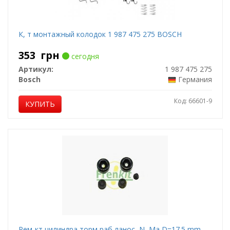
К, т монтажный колодок 1 987 475 275 BOSCH
353
грн
сегодня
Артикул:
1 987 475 275
Bosch
Германия
Код: 66601-9
КУПИТЬ
Рем-кт цилиндра торм раб ланос, N, Ma D=17.5 mm