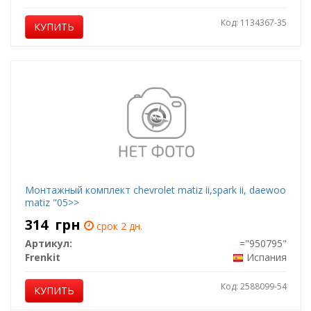
Код: 1134367-35
КУПИТЬ
Монтажный комплект chevrolet matiz ii,spark ii, daewoo
matiz "05>>
314
грн
срок 2 дн.
Артикул:
="950795"
Frenkit
Испания
Код: 2588099-54
КУПИТЬ