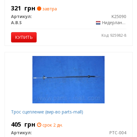
321
грн
завтра
Артикул:
K25090
A.B.S
Нидерланды
Код: 925982-8
КУПИТЬ
Трос сцепление (вир-во parts-mall)
405
грн
срок 2 дн.
Артикул:
PTC-004