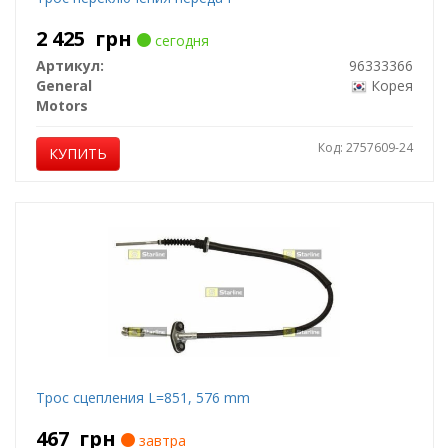
2 425
грн
сегодня
Артикул:
96333366
General
Корея
Motors
Код: 2757609-24
КУПИТЬ
Трос сцепления L=851, 576 mm
467
грн
завтра