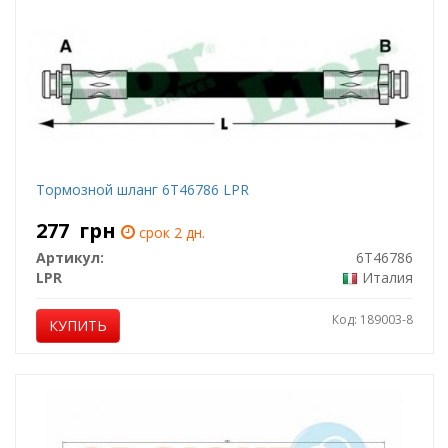
Тормозной шланг 6T46786 LPR
277
грн
срок 2 дн.
Артикул:
6T46786
LPR
Италия
Код: 189003-8
КУПИТЬ