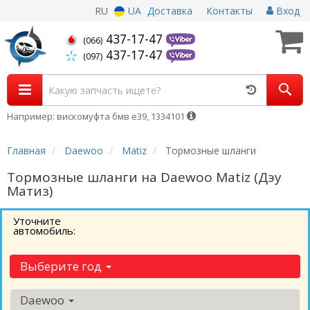
RU
UA
Доставка
Контакты
Вход
437-17-47
(066)
437-17-47
(097)
Например: вискомуфта бмв е39, 1334101
Главная
Daewoo
Matiz
Тормозные шланги
Тормозные шланги на Daewoo Matiz (Дэу
Матиз)
Уточните
автомобиль:
Выберите год
Daewoo