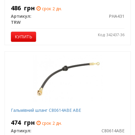
486
грн
срок 2 дн.
Артикул:
PHA431
TRW
Код: 342437-36
КУПИТЬ
Гальмівний шланг C80614ABE ABE
474
грн
срок 2 дн.
Артикул:
C80614ABE