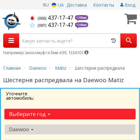
RU
UA
Доставка
Контакты
Вход
437-17-47
(066)
437-17-47
(097)
Например: вискомуфта бмв е39, 1334101
Главная
Daewoo
Matiz
Шестерня распредвала
Шестерня распредвала на Daewoo Matiz
Уточните
автомобиль:
Выберите год
Daewoo