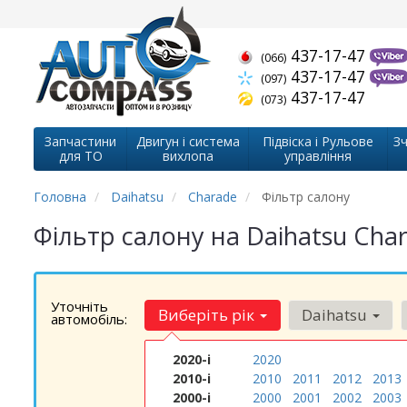
437-17-47
(066)
437-17-47
(097)
437-17-47
(073)
Запчастини
Двигун і система
Підвіска і Рульове
Зч
для ТО
вихлопа
управління
Головна
Daihatsu
Charade
Фільтр салону
Фільтр салону на Daihatsu Cha
Уточніть
Виберіть рік
Daihatsu
автомобіль:
2020-і
2020
2010-і
2010
2011
2012
2013
2000-і
2000
2001
2002
2003