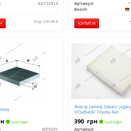
:
ADT32514
Артикул:
1
t
Bosch
Код: 134140-6
И
КУПИТИ
Фільтр салону Subaru Legac
алону
V/Outback/ Toyota Auri
рн
390
грн
сьогодні
сьогодні
:
WP9291
Артикул: