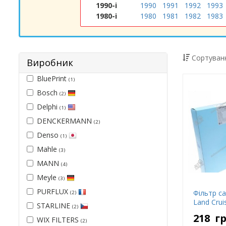
1990-і
1990
1991
1992
1993
1980-і
1980
1981
1982
1983
Сортуванн
Виробник
BluePrint
(1)
Bosch
(2)
Delphi
(1)
DENCKERMANN
(2)
Denso
(1)
Mahle
(3)
MANN
(4)
Meyle
(3)
PURFLUX
Фільтр са
(2)
Land Cruis
STARLINE
(2)
218
г
WIX FILTERS
(2)