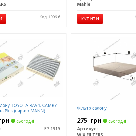
ERS
Mahle
Код: 1906-6
И
КУПИТИ
алону TOYOTA RAV4, CAMRY
Фільтр салону
ousPlus (вир-во MANN)
грн
275
грн
сьогодні
сьогодні
:
FP 1919
Артикул:
WIX FILTERS