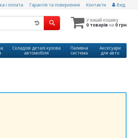
ка і оплата
Гарантія та повернення
Контакти
Вхід
У вашій кошику
0 товарів
на
0 грн
на
Складові деталі кузова
Паливна
Аксесуари
а
автомобіля
система
для авто