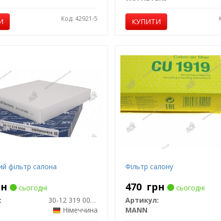
Код: 42921-5
И
КУПИТИ
ий фільтр салона
Фільтр салону
рн
470
грн
сьогодні
сьогодні
:
30-12 319 0006
Артикул:
Німеччина
MANN