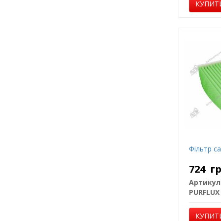
КУПИТ
Фільтр с
724
г
Артикул
PURFLUX
КУПИТ