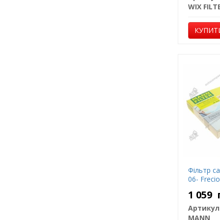
WIX FILT
КУПИТ
Фільтр с
06- Freci
1 059
Артикул
MANN