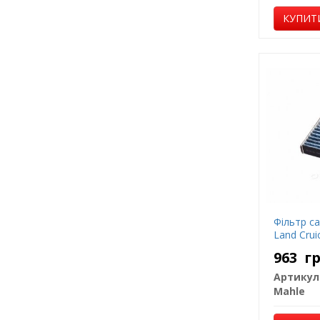
КУПИТ
Фільтр са
Land Cruic
963
г
Артикул
Mahle