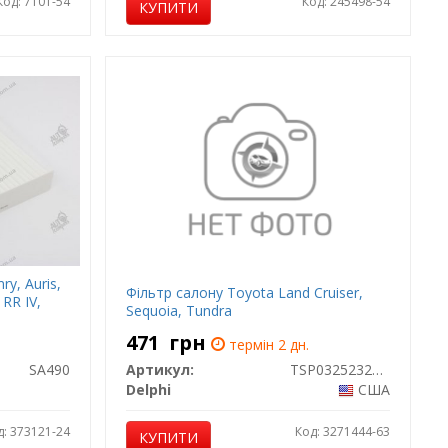
Код: 7101-54
Код: 245498-54
КУПИТИ
y, Auris,
Фільтр салону Toyota Land Cruiser,
 RR IV,
Sequoia, Tundra
471
грн
термін 2 дн.
SA490
Артикул:
TSP0325232CB
Delphi
США
д: 373121-24
Код: 3271444-63
КУПИТИ