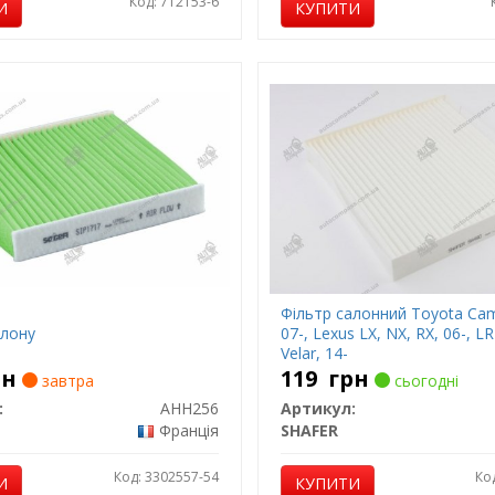
Код: 712153-6
И
КУПИТИ
Фільтр салонний Toyota Camr
алону
07-, Lexus LX, NX, RX, 06-, LR
Velar, 14-
рн
119
грн
завтра
сьогодні
:
AHH256
Артикул:
Франція
SHAFER
Код: 3302557-54
Ко
И
КУПИТИ