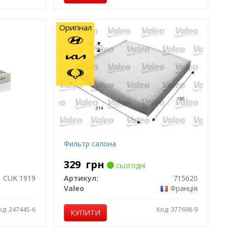
Оригінал
Фильтр салона
329
грн
сьогодні
CUK 1919
Артикул:
715620
Valeo
Франція
од: 247445-6
Код: 377698-9
КУПИТИ