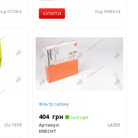
Код: 57708-6
Код: 58984-54
КУПИТИ
Фільтр салону
404
грн
сьогодні
CU 1919
Артикул:
LA395
KNECHT