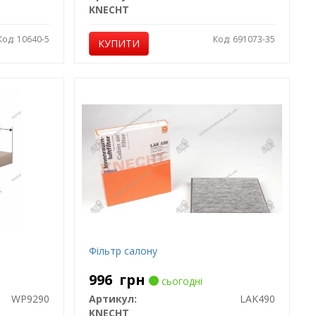
KNECHT
Код: 10640-5
Код: 691073-35
КУПИТИ
Фільтр салону
996
грн
сьогодні
WP9290
Артикул:
LAK490
KNECHT