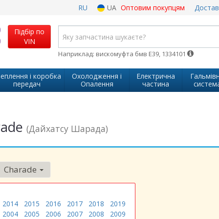
RU
UA
Оптовим покупцям
Достав
Підбір по
VIN
Наприклад: вискомуфта бмв Е39, 1334101
еплення і коробка
Охолодження і
Електрична
Гальмів
передач
Опалення
частина
систем
rade
(Дайхатсу Шарада)
Charade
2014
2015
2016
2017
2018
2019
2004
2005
2006
2007
2008
2009