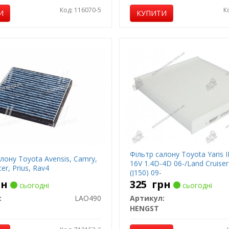
Код: 116070-5
К
И
КУПИТИ
Фільтр салону Toyota Yaris II
лону Toyota Avensis, Camry,
16V 1.4D-4D 06-/Land Cruiser 
er, Prius, Rav4
(J150) 09-
рн
325
грн
сьогодні
сьогодні
:
LAO490
Артикул:
HENGST