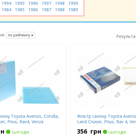
1994
1995
1996
1997
1998
1999
1984
1985
1986
1987
1988
1989
я:
по рейтингу
Результа
лону Toyota Avensis, Corolla,
Фільтр салону Toyota Avensis
er, Prius, Rav4, Venza
Land Cruiser, Prius, Rav 4, Ve
рн
356
грн
сьогодні
сьогодні