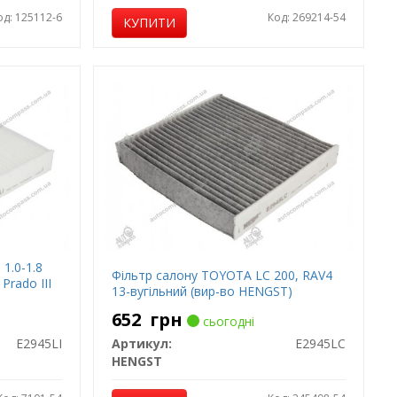
од: 125112-6
Код: 269214-54
КУПИТИ
 1.0-1.8
Фільтр салону TOYOTA LC 200, RAV4
Prado III
13-вугільний (вир-во HENGST)
652
грн
сьогодні
E2945LI
Артикул:
E2945LC
HENGST