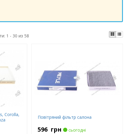
ти:
1 - 30 из 58
, Corolla,
Повітряний фільтр салона
nza
596
грн
сьогодні