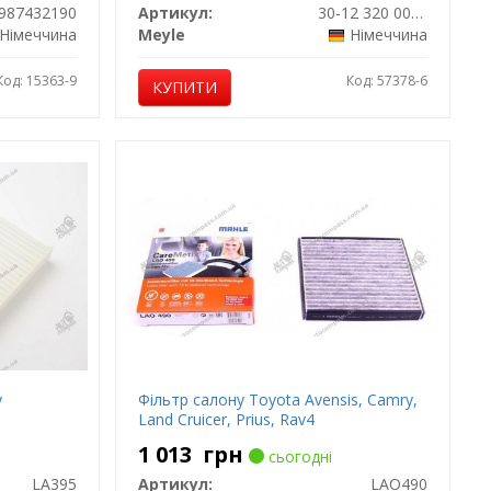
987432190
Артикул:
30-12 320 0006
Німеччина
Meyle
Німеччина
Код: 15363-9
Код: 57378-6
КУПИТИ
y
Фільтр салону Toyota Avensis, Camry,
Land Cruicer, Prius, Rav4
1 013
грн
сьогодні
LA395
Артикул:
LAO490