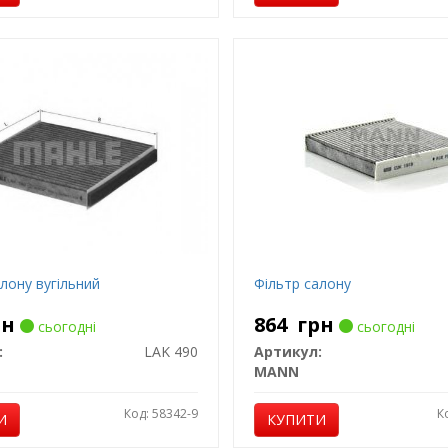
лону вугільний
Фільтр салону
рн
864
грн
сьогодні
сьогодні
:
LAK 490
Артикул:
MANN
Код: 58342-9
К
И
КУПИТИ