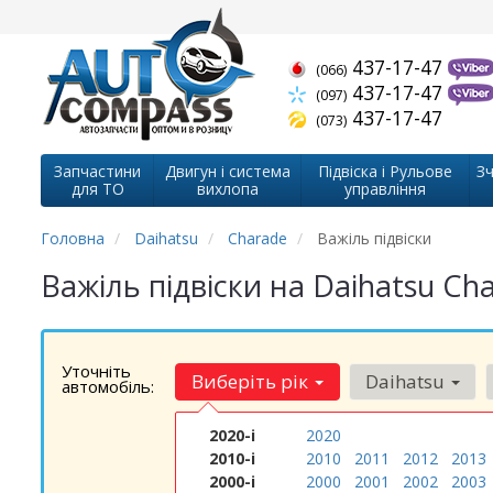
437-17-47
(066)
437-17-47
(097)
437-17-47
(073)
Запчастини
Двигун і система
Підвіска і Рульове
Зч
для ТО
вихлопа
управління
Головна
Daihatsu
Charade
Важіль підвіски
Важіль підвіски на Daihatsu Ch
Уточніть
Виберіть рік
Daihatsu
автомобіль:
2020-і
2020
2010-і
2010
2011
2012
2013
2000-і
2000
2001
2002
2003