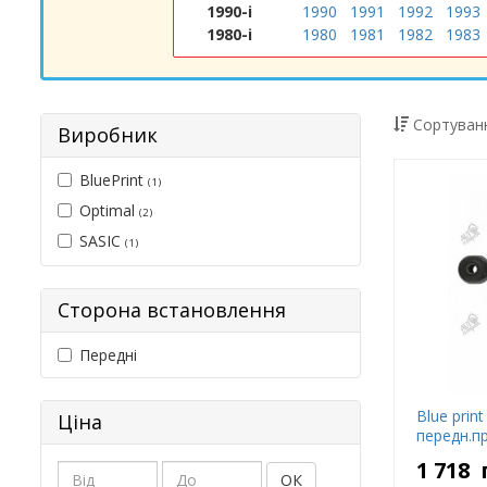
1990-і
1990
1991
1992
1993
1980-і
1980
1981
1982
1983
Сортуванн
Виробник
BluePrint
(1)
Optimal
(2)
SASIC
(1)
Сторона встановлення
Передні
Blue prin
Ціна
передн.пр
1 718
ОК