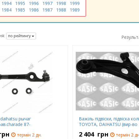
1994
1995
1996
1997
1998
1999
1984
1985
1986
1987
1988
1989
я:
по рейтингу
Результ
t daihatsu рычаг
Важіль підвіски, підвіска колі
ав.charade 87-
TOYOTA, DAIHATSU (вир-во 
грн
2 404
грн
термін 2 дн.
термін 2 дн