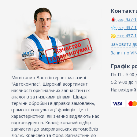
Контакт
437-1
(066)
437-1
(097)
437-1
(073)
Замовити дз
Запит по VI
Графік р
Пн-Пт: 9-00 
Ми вітаємо Вас в інтернет магазині
Сб: 9-00 до 
"Автокомпас". Широкий асортимент
Нд: вихідний
наявності оригінальних запчастин і їх
аналогів за низькими цінами. Швидкі
терміни обробки і відправки замовлень,
грамотні консультації фахівців. Це ті
характеристики, які значно виділяють нас
від конкурентів. Кваліфікований підбір
запчастин до американських автомобілів
Додж, Крайслер та Форд. Запчастини до