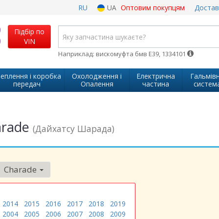
RU
UA
Оптовим покупцям
Достав
Підбір по
VIN
Наприклад: вискомуфта бмв Е39, 1334101
еплення і коробка
Охолодження і
Електрична
Гальмів
передач
Опалення
частина
систем
arade
(Дайхатсу Шарада)
Charade
2014
2015
2016
2017
2018
2019
2004
2005
2006
2007
2008
2009