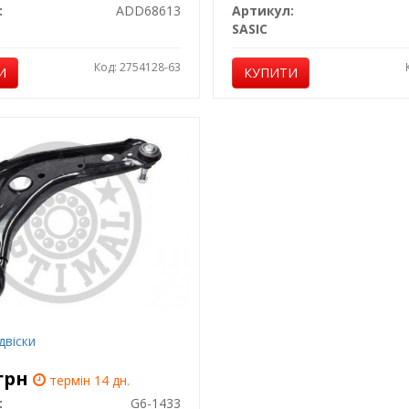
:
ADD68613
Артикул:
t
SASIC
Код: 2754128-63
И
КУПИТИ
двіски
грн
термін 14 дн.
:
G6-1433