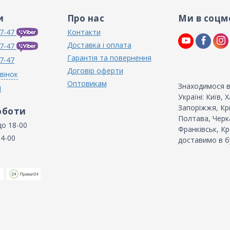
и
Про нас
Ми в соцм
7-47
Контакти
Доставка і оплата
7-47
Гарантія та повернення
7-47
Договір оферти
вінок
Оптовикам
Знаходимося в
N
Україні: Київ,
Запоріжжя, Кри
оботи
Полтава, Черка
до 18-00
Франківськ, Кр
14-00
доставимо в б