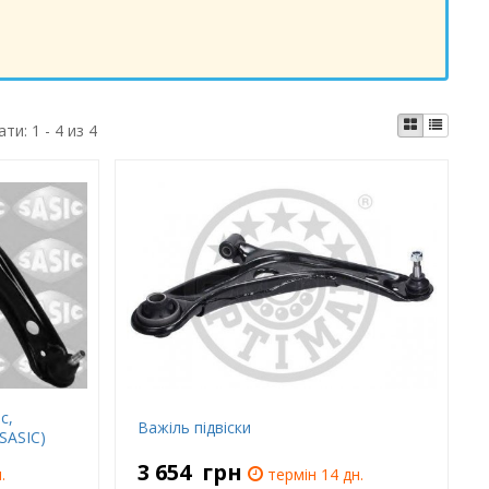
ати:
1 - 4 из 4
с,
Важіль підвіски
SASIC)
3 654
грн
.
термін 14 дн.