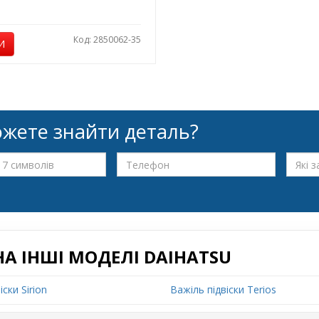
Код: 2850062-35
И
жете знайти деталь?
НА ІНШІ МОДЕЛІ DAIHATSU
іски Sirion
Важіль підвіски Terios