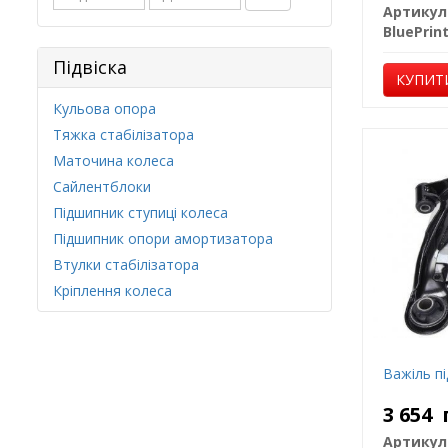
Артикул
BluePrin
Підвіска
КУПИТ
Кульова опора
Тяжка стабілізатора
Маточина колеса
Сайлентблоки
Підшипник ступиці колеса
Підшипник опори амортизатора
Втулки стабілізатора
Кріплення колеса
Важіль пі
3 654
Артикул