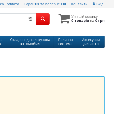
ка і оплата
Гарантія та повернення
Контакти
Вхід
У вашій кошику
0 товарів
на
0 грн
на
Складові деталі кузова
Паливна
Аксесуари
а
автомобіля
система
для авто