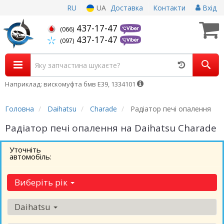
RU
UA
Доставка
Контакти
Вхід
437-17-47
(066)
437-17-47
(097)
Наприклад: вискомуфта бмв Е39, 1334101
Головна
Daihatsu
Charade
Радіатор печі опалення
Радіатор печі опалення на Daihatsu Charade
Уточніть
автомобіль:
Виберіть рік
Daihatsu