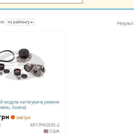
я:
по рейтингу
Результ
й модуль натягувача ременя
емінь, помпа)
грн
завтра
:
KP17PK2035-2
США