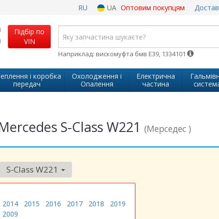
RU
UA
Оптовим покупцям
Достав
Підбір по
VIN
Наприклад: вискомуфта бмв Е39, 1334101
еплення і коробка
Охолодження і
Електрична
Гальмів
передач
Опалення
частина
систем
Mercedes S-Class W221
(Мерседес )
S-Class W221
2014
2015
2016
2017
2018
2019
2009