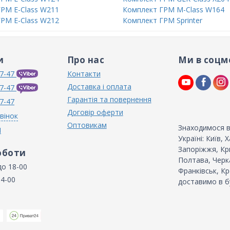
РМ E-Class W211
Комплект ГРМ M-Class W164
РМ E-Class W212
Комплект ГРМ Sprinter
и
Про нас
Ми в соцм
7-47
Контакти
Доставка і оплата
7-47
Гарантія та повернення
7-47
Договір оферти
вінок
Оптовикам
Знаходимося в
N
Україні: Київ,
Запоріжжя, Кри
оботи
Полтава, Черка
до 18-00
Франківськ, Кр
14-00
доставимо в б