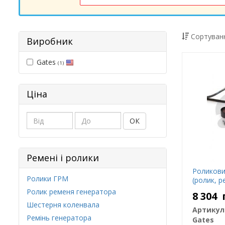
Сортуванн
Виробник
Gates
(1)
Ціна
ОК
Ремені і ролики
Роликови
Ролики ГРМ
(ролик, р
Ролик ременя генератора
8 304
Шестерня коленвала
Артикул
Ремінь генератора
Gates