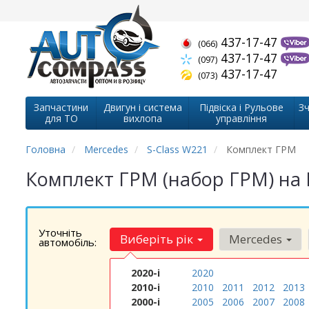
437-17-47
(066)
437-17-47
(097)
437-17-47
(073)
Запчастини
Двигун і система
Підвіска і Рульове
Зч
для ТО
вихлопа
управління
Головна
Mercedes
S-Class W221
Комплект ГРМ
Комплект ГРМ (набор ГРМ) на 
Уточніть
Виберіть рік
Mercedes
автомобіль:
2020-і
2020
2010-і
2010
2011
2012
2013
2000-і
2005
2006
2007
2008