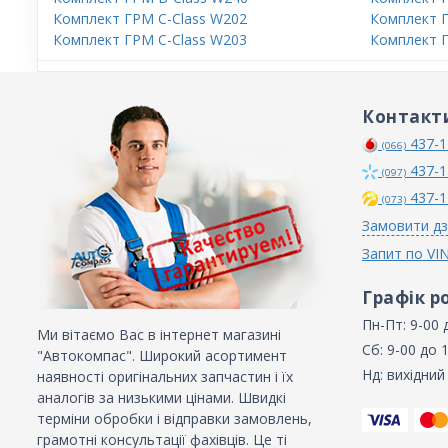
Комплект ГРМ C-Class W202
Комплект Г
Комплект ГРМ C-Class W203
Комплект Г
Контакт
437-1
(066)
437-1
(097)
437-1
(073)
Замовити дз
Запит по VI
Графік р
Пн-Пт: 9-00 
Ми вітаємо Вас в інтернет магазині
Сб: 9-00 до 
"Автокомпас". Широкий асортимент
Нд: вихідний
наявності оригінальних запчастин і їх
аналогів за низькими цінами. Швидкі
терміни обробки і відправки замовлень,
грамотні консультації фахівців. Це ті