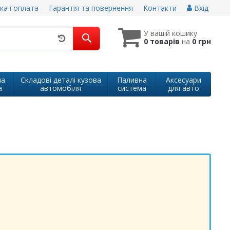
ка і оплата
Гарантія та повернення
Контакти
Вхід
У вашій кошику
0 товарів
на
0 грн
на
Складові деталі кузова
Паливна
Аксесуари
а
автомобіля
система
для авто