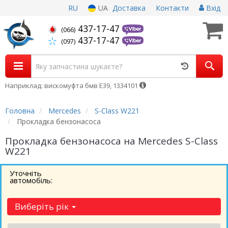
RU
UA
Доставка
Контакти
Вхід
437-17-47
(066)
437-17-47
(097)
Наприклад: вискомуфта бмв Е39, 1334101
Головна
Mercedes
S-Class W221
Прокладка бензонасоса
Прокладка бензонасоса на Mercedes S-Class
W221
Уточніть
автомобіль:
Виберіть рік