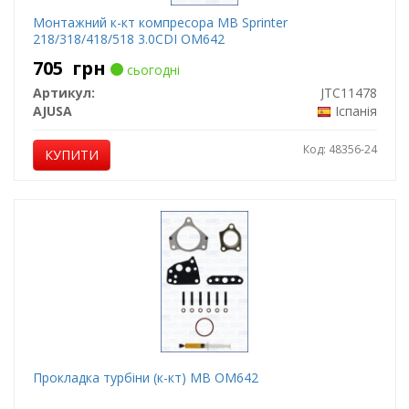
Монтажний к-кт компресора MB Sprinter
218/318/418/518 3.0CDI OM642
705
грн
сьогодні
Артикул:
JTC11478
AJUSA
Іспанія
Код: 48356-24
КУПИТИ
Прокладка турбіни (к-кт) MB OM642