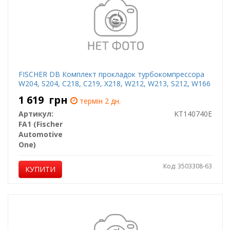
FISCHER DB Комплект прокладок турбокомпрессора
W204, S204, C218, C219, X218, W212, W213, S212, W166
1 619
грн
термін 2 дн.
Артикул:
KT140740E
FA1 (Fischer
Automotive
One)
Код: 3503308-63
КУПИТИ