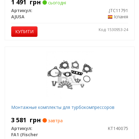
1 491
грн
сьогодні
Артикул:
.JTC11791
AJUSA
Іспанія
Код: 1530953-24
КУПИТИ
Монтажные комплекты для турбокомпрессоров
3 581
грн
завтра
Артикул:
KT140075
FA1 (Fischer