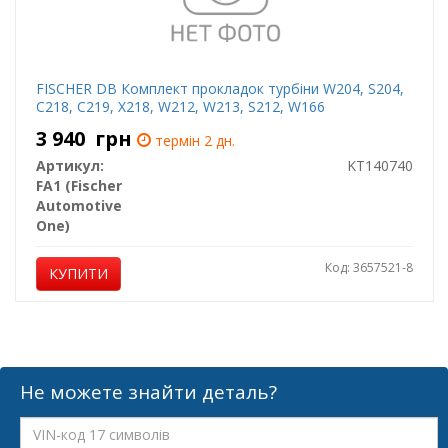
FISCHER DB Комплект прокладок турбіни W204, S204,
C218, C219, X218, W212, W213, S212, W166
3 940
грн
термін 2 дн.
Артикул:
KT140740
FA1 (Fischer
Automotive
One)
Код: 3657521-8
КУПИТИ
Не можете знайти деталь?