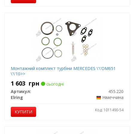
Монтажний комплект турбіни MERCEDES \'\'OM651
\'\'10>>
1 603
грн
сьогодні
Артикул:
455.220
Elring
Німеччина
Код: 1011490-54
КУПИТИ