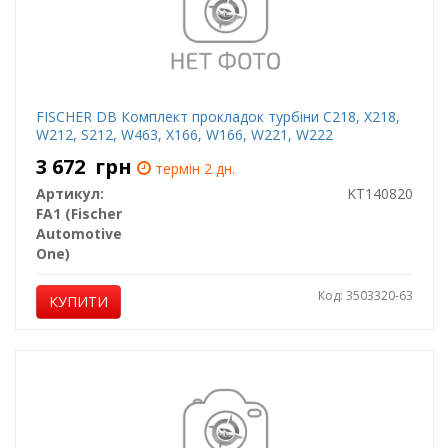
FISCHER DB Комплект прокладок турбіни C218, X218,
W212, S212, W463, X166, W166, W221, W222
3 672
грн
термін 2 дн.
Артикул:
KT140820
FA1 (Fischer
Automotive
One)
Код: 3503320-63
КУПИТИ