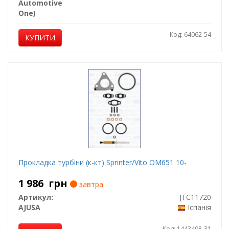
Automotive
One)
Код: 64062-54
КУПИТИ
Прокладка турбіни (к-кт) Sprinter/Vito OM651 10-
1 986
грн
завтра
Артикул:
JTC11720
AJUSA
Іспанія
Код: 1443498-31