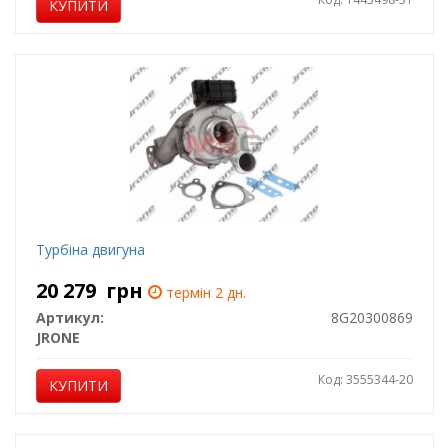
КУПИТИ
Турбіна двигуна
20 279
грн
термін 2 дн.
Артикул:
8G20300869
JRONE
Код: 3555344-20
КУПИТИ