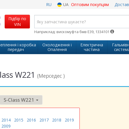
RU
UA
Оптовим покупцям
Достав
Підбір по
VIN
Наприклад: вискомуфта бмв Е39, 1334101
еплення і коробка
Охолодження і
Електрична
Гальмів
передач
Опалення
частина
систем
Class W221
(Мерседес )
S-Class W221
2014
2015
2016
2017
2018
2019
2009