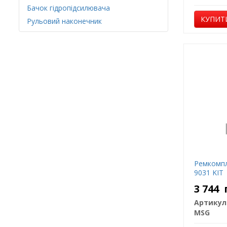
Бачок гідропідсилювача
КУПИТ
Рульовий наконечник
Ремкомпл
9031 KIT
3 744
Артикул
MSG