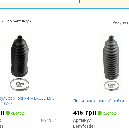
я:
по рейтингу
Результ
рульової рейки MERCEDES S
Пильовик кермової рейки
 "05>>
рн
416
грн
сьогодні
сьогодні
:
34919 01
Артикул:
er
Lemforder