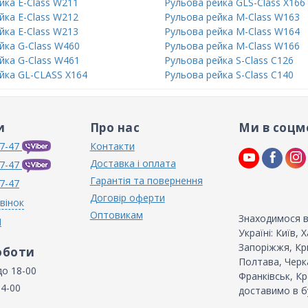
йка E-Class W211
Рульова рейка GLS-Class X166
йка E-Class W212
Рульова рейка M-Class W163
йка E-Class W213
Рульова рейка M-Class W164
йка G-Class W460
Рульова рейка M-Class W166
йка G-Class W461
Рульова рейка S-Class C126
йка GL-CLASS X164
Рульова рейка S-Class C140
и
Про нас
Ми в соцм
7-47
Контакти
Доставка і оплата
7-47
Гарантія та повернення
7-47
Договір оферти
вінок
Оптовикам
Знаходимося в
N
Україні: Київ,
Запоріжжя, Кри
оботи
Полтава, Черка
до 18-00
Франківськ, Кр
14-00
доставимо в б