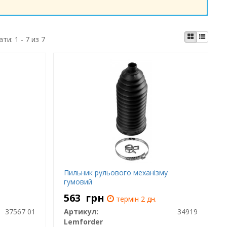
ати:
1 - 7 из 7
Пильник рульового механізму
гумовий
563
грн
термін 2 дн.
37567 01
Артикул:
34919
Lemforder