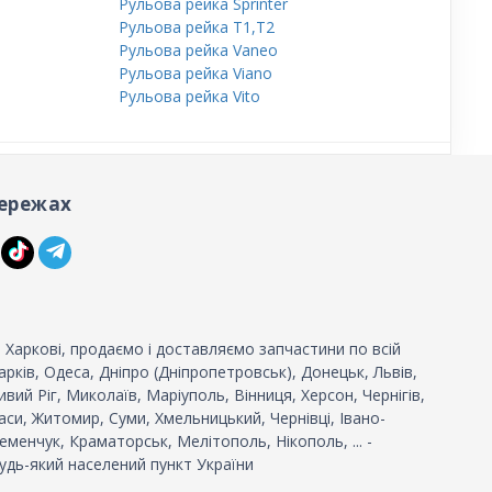
Рульова рейка Sprinter
Рульова рейка T1,T2
Рульова рейка Vaneo
Рульова рейка Viano
Рульова рейка Vito
ережах
 Харкові, продаємо і доставляємо запчастини по всій
 Харків, Одеса, Дніпро (Дніпропетровськ), Донецьк, Львів,
вий Ріг, Миколаїв, Маріуполь, Вінниця, Херсон, Чернігів,
си, Житомир, Суми, Хмельницький, Чернівці, Івано-
еменчук, Краматорськ, Мелітополь, Нікополь, ... -
удь-який населений пункт України