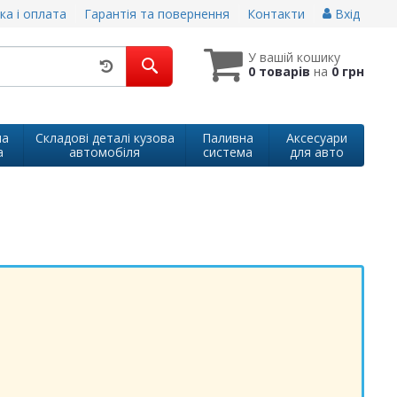
ка і оплата
Гарантія та повернення
Контакти
Вхід
У вашій кошику
0 товарів
на
0 грн
на
Складові деталі кузова
Паливна
Аксесуари
а
автомобіля
система
для авто