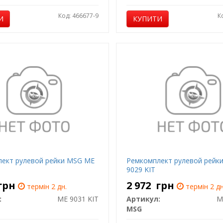
Код: 466677-9
К
И
КУПИТИ
ект рулевой рейки MSG ME
Ремкомплект рулевой рейк
9029 KIT
грн
2 972
грн
термін 2 дн.
термін 2 дн
:
ME 9031 KIT
Артикул:
M
MSG