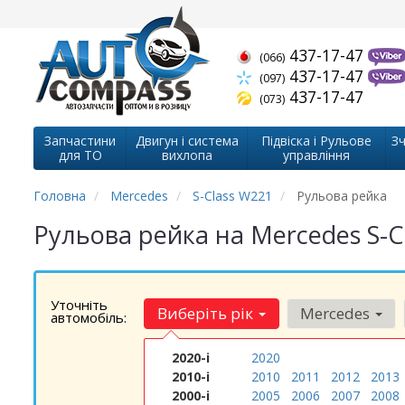
437-17-47
(066)
437-17-47
(097)
437-17-47
(073)
Запчастини
Двигун і система
Підвіска і Рульове
Зч
для ТО
вихлопа
управління
Головна
Mercedes
S-Class W221
Рульова рейка
Рульова рейка на Mercedes S-
Уточніть
Виберіть рік
Mercedes
автомобіль:
2020-і
2020
2010-і
2010
2011
2012
2013
2000-і
2005
2006
2007
2008