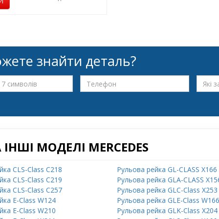
И
жете знайти деталь?
 ІНШІ МОДЕЛІ MERCEDES
йка CLS-Class C218
Рульова рейка GL-CLASS X166
йка CLS-Class C219
Рульова рейка GLA-CLASS X15
йка CLS-Class C257
Рульова рейка GLC-Class X253
йка E-Class W124
Рульова рейка GLE-Class W16
йка E-Class W210
Рульова рейка GLK-Class X204