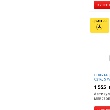
КУПИТ
Оригінал
Пыльник 
C216, S 
1 555
Артикул
MERCEDE