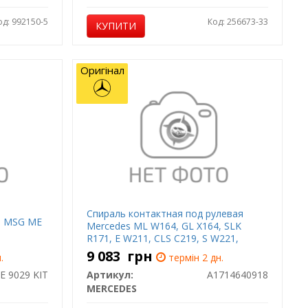
од: 992150-5
Код: 256673-33
КУПИТИ
Оригінал
Спираль контактная под рулевая
и MSG ME
Mercedes ML W164, GL X164, SLK
R171, E W211, CLS C219, S W221,
Mercedes
9 083
грн
.
термін 2 дн.
E 9029 KIT
Артикул:
A1714640918
MERCEDES