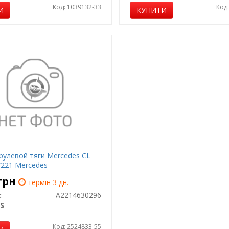
Код: 1039132-33
Код
И
КУПИТИ
рулевой тяги Mercedes CL
W221 Mercedes
грн
термін 3 дн.
:
A2214630296
S
Код: 2524833-55