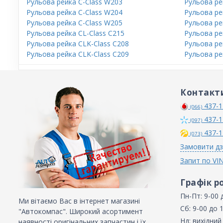
Рульова рейка C-Class W203
Рульова ре
Рульова рейка C-Class W204
Рульова ре
Рульова рейка C-Class W205
Рульова ре
Рульова рейка CL-Class C215
Рульова ре
Рульова рейка CLK-Class C208
Рульова ре
Рульова рейка CLK-Class C209
Рульова ре
Контакт
437-1
(066)
437-1
(097)
437-1
(073)
Замовити дз
Запит по VI
Графік р
Пн-Пт: 9-00 
Ми вітаємо Вас в інтернет магазині
Сб: 9-00 до 
"Автокомпас". Широкий асортимент
Нд: вихідний
наявності оригінальних запчастин і їх