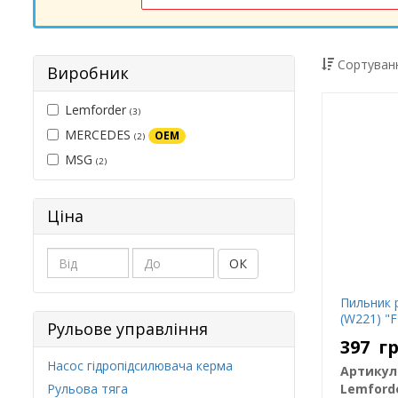
Сортуванн
Виробник
Lemforder
(3)
MERCEDES
OEM
(2)
MSG
(2)
Ціна
ОК
Пильник 
(W221) "F
Рульове управління
397
г
Насос гідропідсилювача керма
Артикул
Рульова тяга
Lemford