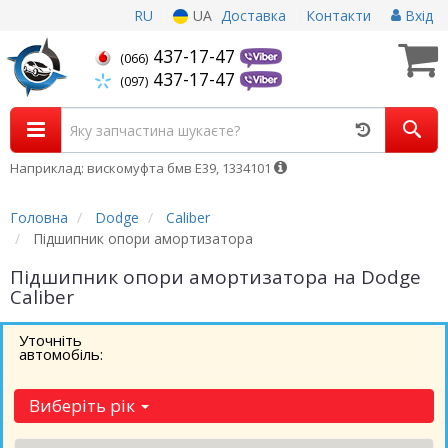
RU
UA
Доставка
Контакти
Вхід
437-17-47
(066)
437-17-47
(097)
Наприклад: вискомуфта бмв Е39, 1334101
Головна
Dodge
Caliber
Підшипник опори амортизатора
Підшипник опори амортизатора на Dodge
Caliber
Уточніть
автомобіль:
Виберіть рік