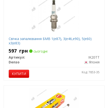
Свічка запалювання БМВ 1(е87), 3(е46,е90), 5(е60)
х3(е83)
597
грн
сьогодні
Артикул:
IK20TT
Denso
Японія
Код: 7853-35
КУПИТИ