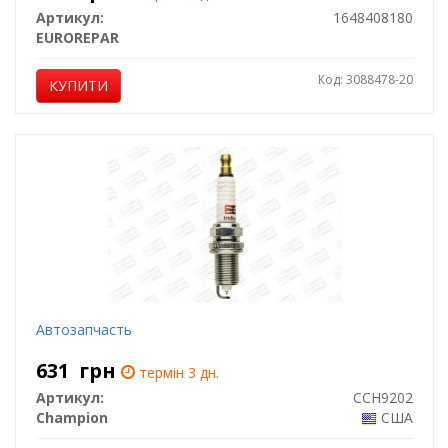
Артикул:
1648408180
EUROREPAR
Код: 3088478-20
КУПИТИ
Автозапчасть
631
грн
термін 3 дн.
Артикул:
CCH9202
Champion
США