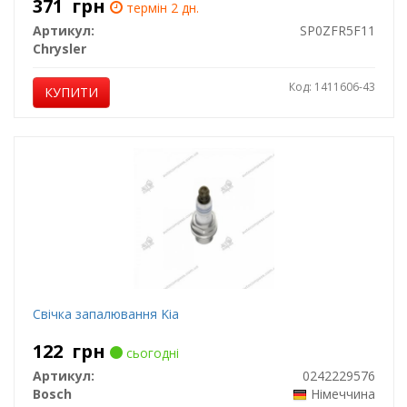
371
грн
термін 2 дн.
Cherokee 1999-2007
Артикул:
SP0ZFR5F11
Chrysler
Код: 1411606-43
КУПИТИ
Свічка запалювання Kia
122
грн
сьогодні
Артикул:
0242229576
Bosch
Німеччина