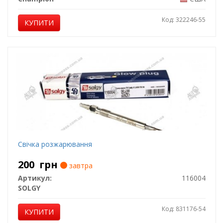
Код: 322246-55
КУПИТИ
Свічка розжарювання
200
грн
завтра
Артикул:
116004
SOLGY
Код: 831176-54
КУПИТИ