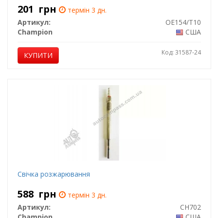
201
грн
термін 3 дн.
Артикул:
OE154/T10
Champion
США
Код: 31587-24
КУПИТИ
Свічка розжарювання
588
грн
термін 3 дн.
Артикул:
CH702
Champion
США