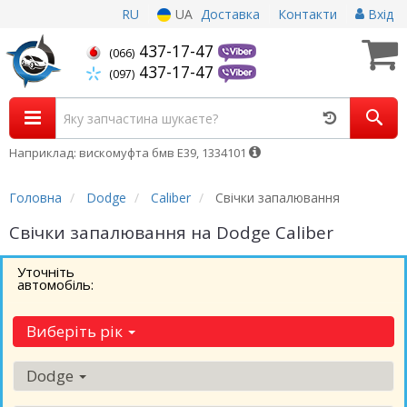
RU
UA
Доставка
Контакти
Вхід
437-17-47
(066)
437-17-47
(097)
Наприклад: вискомуфта бмв Е39, 1334101
Головна
Dodge
Caliber
Свічки запалювання
Свічки запалювання на Dodge Caliber
Уточніть
автомобіль:
Виберіть рік
Dodge