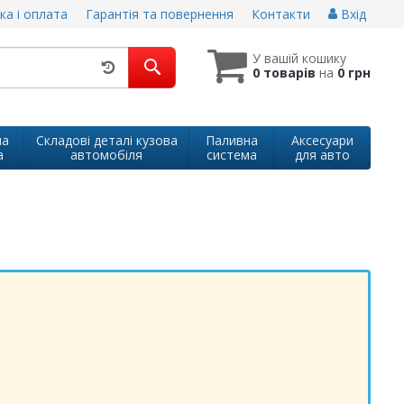
ка і оплата
Гарантія та повернення
Контакти
Вхід
У вашій кошику
0 товарів
на
0 грн
на
Складові деталі кузова
Паливна
Аксесуари
а
автомобіля
система
для авто