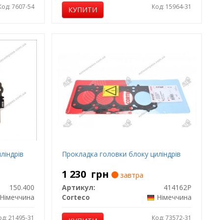
Код: 7607-54
Код: 15964-31
КУПИТИ
ліндрів
Прокладка головки блоку циліндрів
1 230
грн
завтра
150.400
Артикул:
414162P
Німеччина
Corteco
Німеччина
од: 21495-31
Код: 73572-31