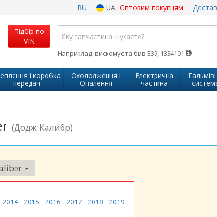
RU
UA
Оптовим покупцям
Достав
Підбір по
VIN
Наприклад: вискомуфта бмв Е39, 1334101
еплення і коробка
Охолодження і
Електрична
Гальмів
передач
Опалення
частина
систем
er
(Додж Калибр)
aliber
2014
2015
2016
2017
2018
2019