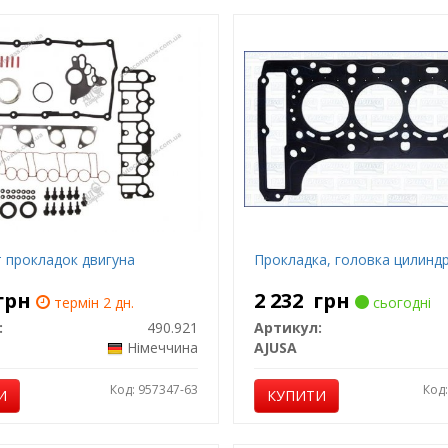
 прокладок двигуна
Прокладка, головка цилинд
грн
2 232
грн
термін 2 дн.
сьогодні
:
490.921
Артикул:
Німеччина
AJUSA
Код: 957347-63
Код
И
КУПИТИ