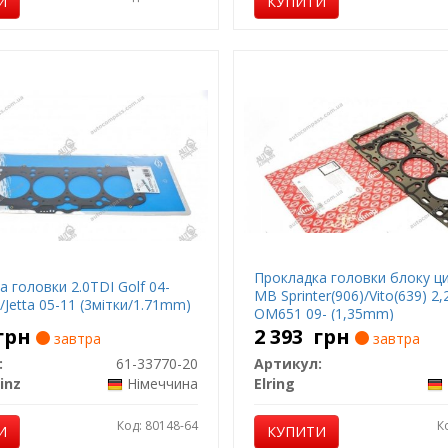
И
КУПИТИ
Прокладка головки блоку ци
 головки 2.0TDI Golf 04-
MB Sprinter(906)/Vito(639) 2
/Jetta 05-11 (3мітки/1.71mm)
OM651 09- (1,35mm)
грн
2 393
грн
завтра
завтра
:
61-33770-20
Артикул:
inz
Німеччина
Elring
Код: 80148-64
К
И
КУПИТИ