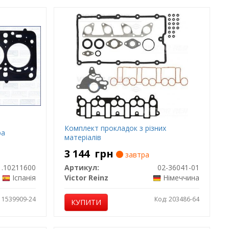
Комплект прокладок з різних
ра
матеріалів
3 144
грн
завтра
.10211600
Артикул:
02-36041-01
Іспанія
Victor Reinz
Німеччина
: 1539909-24
Код: 203486-64
КУПИТИ