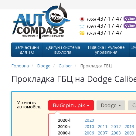
437-17-47
(066)
437-17-47
(097)
437-17-47
(073)
Запчастини
Двигун і система
Підвіска і Рульове
Зч
для ТО
вихлопа
управління
Головна
Dodge
Caliber
Прокладка ГБЦ
Прокладка ГБЦ на Dodge Calib
Уточніть
Виберіть рік
Dodge
C
автомобіль:
2020-і
2020
2010-і
2010
2011
2012
2013
2000-і
2006
2007
2008
2009