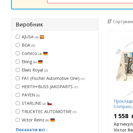
Сортуванн
Виробник
AJUSA
(4)
BGA
(5)
Corteco
(4)
Elring
(6)
Elwis Royal
(2)
FA1 (Fischer Automotive One)
(1)
HERTH+BUSS JAKOPARTS
(1)
PAYEN
(5)
Прокладк
STARLINE
(2)
Compass, 
TRUCKTEC AUTOMOTIVE
(1)
1 558
Victor Reinz
(9)
Артикул
Показати всі ↓
Victor Re