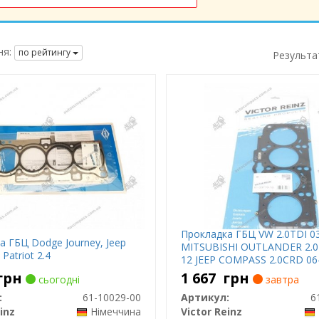
я:
по рейтингу
Результа
Прокладка ГБЦ VW 2.0TDI 0
а ГБЦ Dodge Journey, Jeep
MITSUBISHI OUTLANDER 2.0 
Patriot 2.4
12 JEEP COMPASS 2.0CRD 06-
(метал.)
грн
1 667
грн
сьогодні
завтра
:
61-10029-00
Артикул:
6
inz
Німеччина
Victor Reinz