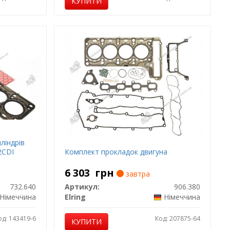
КУПИТИ
ліндрів
,2CDI
Комплект прокладок двигуна
6 303
грн
завтра
732.640
Артикул:
906.380
Німеччина
Elring
Німеччина
од: 143419-6
Код: 207875-64
КУПИТИ