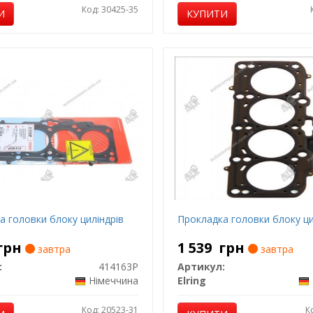
Код: 30425-35
И
КУПИТИ
а головки блоку циліндрів
Прокладка головки блоку ци
грн
1 539
грн
завтра
завтра
:
414163P
Артикул:
Німеччина
Elring
Код: 20523-31
К