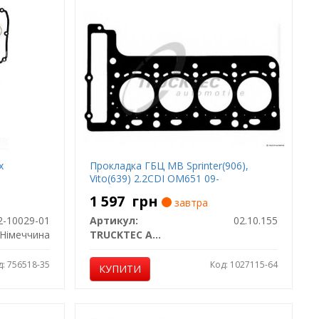
х
Прокладка ГБЦ MB Sprinter(906),
Vito(639) 2.2CDI OM651 09-
1 597
грн
завтра
2-10029-01
Артикул:
02.10.155
Німеччина
TRUCKTEC AUTOMOTIVE
д: 756518-35
Код: 1027115-64
КУПИТИ