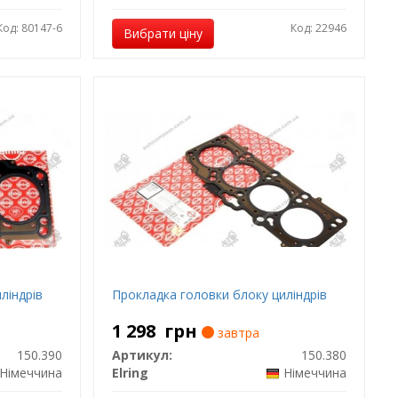
Код: 80147-6
Код: 22946
Вибрати ціну
ліндрів
Прокладка головки блоку циліндрів
1 298
грн
завтра
150.390
Артикул:
150.380
Німеччина
Elring
Німеччина