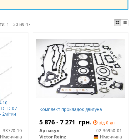
ти:
1 - 30 из 47
3-10
DI-D 07-
Комплект прокладок двигуна
 2мітки
5 876 - 7 271
грн.
від 0 дн.
1-33770-10
Артикул:
02-36950-01
Німеччина
Victor Reinz
Німеччина