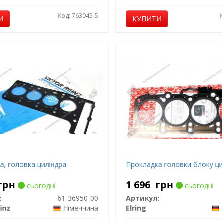
Код: 763045-5
И
КУПИТИ
а, головка циліндра
Прокладка головки блоку ци
грн
1 696
грн
сьогодні
сьогодні
:
61-36950-00
Артикул:
inz
Німеччина
Elring