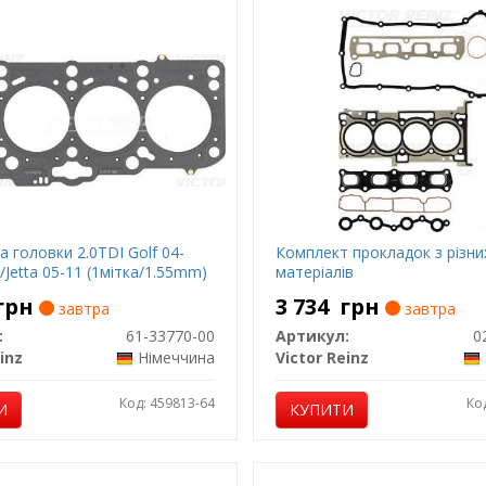
 головки 2.0TDI Golf 04-
Комплект прокладок з різни
/Jetta 05-11 (1мітка/1.55mm)
матеріалів
грн
3 734
грн
завтра
завтра
:
61-33770-00
Артикул:
0
inz
Німеччина
Victor Reinz
Код: 459813-64
Ко
И
КУПИТИ