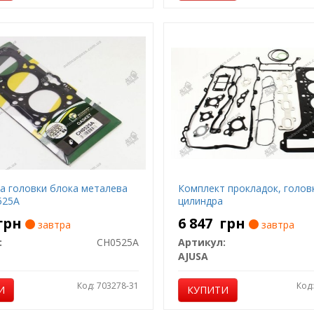
а головки блока металева
Комплект прокладок, голов
525A
цилиндра
грн
6 847
грн
завтра
завтра
:
CH0525A
Артикул:
AJUSA
Код: 703278-31
Код
И
КУПИТИ