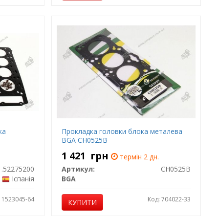
ка
Прокладка головки блока металева
BGA CH0525B
1 421
грн
термін 2 дн.
.52275200
Артикул:
CH0525B
Іспанія
BGA
: 1523045-64
Код: 704022-33
КУПИТИ