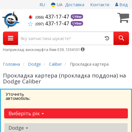
RU
UA
Доставка
Контакти
Вхід
437-17-47
(066)
437-17-47
(097)
Наприклад: вискомуфта бмв Е39, 1334101
Головна
Dodge
Caliber
Прокладка картера
Прокладка картера (прокладка поддона) на
Dodge Caliber
Уточніть
автомобіль:
Виберіть рік
Dodge