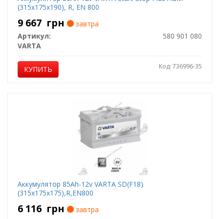
(315х175х190), R, EN 800
9 667
грн
завтра
Артикул:
580 901 080
VARTA
Код: 736996-35
КУПИТЬ
Аккумулятор 85Ah-12v VARTA SD(F18)
(315х175х175),R,EN800
6 116
грн
завтра