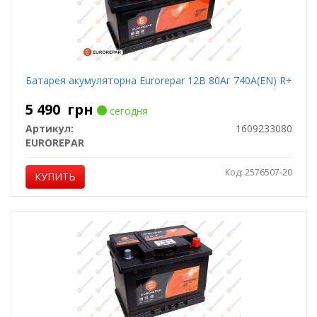
Батарея акумуляторна Eurorepar 12В 80Аг 740А(EN) R+
5 490
грн
сегодня
Артикул:
1609233080
EUROREPAR
Код: 2576507-20
КУПИТЬ