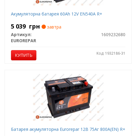
Акумуляторна батарея 60Ah 12V EN540A R+
5 039
грн
завтра
Артикул:
1609232680
EUROREPAR
Код: 1932186-31
КУПИТЬ
Батарея акумуляторна Eurorepar 12В 75Аг 800А(EN) R+