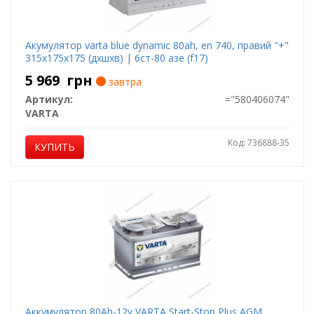
Акумулятор varta blue dynamic 80ah, en 740, правий "+"
315x175x175 (дхшхв) | 6ст-80 азе (f17)
5 969
грн
завтра
Артикул:
="580406074"
VARTA
Код: 736888-35
КУПИТЬ
Аккумулятор 80Ah-12v VARTA Start-Stop Plus AGM