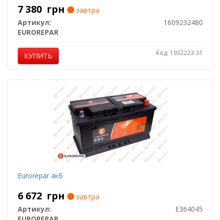
7 380
грн
завтра
Артикул:
1609232480
EUROREPAR
Код: 1932223-31
КУПИТЬ
Eurorepar акб
6 672
грн
завтра
Артикул:
E364045
EUROREPAR