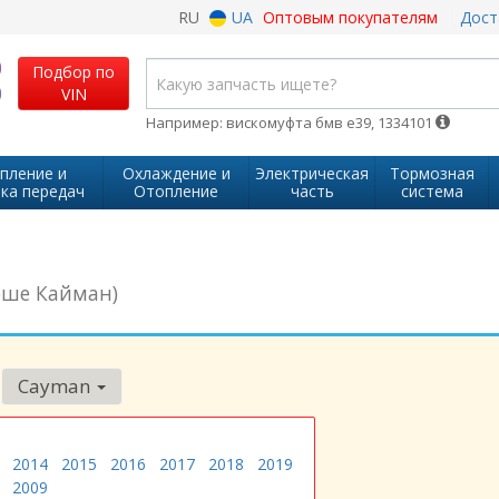
RU
UA
Оптовым покупателям
Дост
Подбор по
VIN
Например: вискомуфта бмв е39, 1334101
пление и
Охлаждение и
Электрическая
Тормозная
ка передач
Отопление
часть
система
рше Кайман)
Cayman
2014
2015
2016
2017
2018
2019
2009