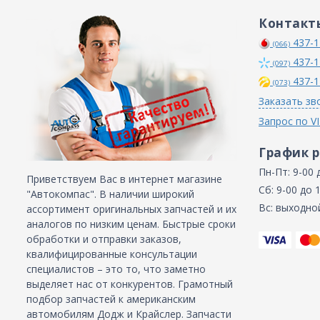
Контакт
437-1
(066)
437-1
(097)
437-1
(073)
Заказать зв
Запрос по V
График 
Пн-Пт: 9-00 
Приветствуем Вас в интернет магазине
Сб: 9-00 до 
"Автокомпас". В наличии широкий
Вс: выходно
ассортимент оригинальных запчастей и их
аналогов по низким ценам. Быстрые сроки
обработки и отправки заказов,
квалифицированные консультации
специалистов – это то, что заметно
выделяет нас от конкурентов. Грамотный
подбор запчастей к американским
автомобилям Додж и Крайслер. Запчасти