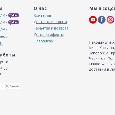
ы
О нас
Мы в соцс
7-47
Контакты
Доставка и оплата
7-47
Гарантии и возврат
7-47
Договор оферты
онок
Оптовикам
Находимся в Х
IN
Киев, Харьков
Запорожье, Кр
работы
Чернигов, Пол
до 18-00
Ивано-Франков
14-00
доставим в лю
й