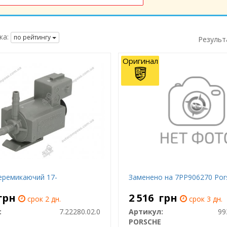
ка:
по рейтингу
Результ
Оригинал
еремикаючий 17-
Заменено на 7PP906270 Por
грн
2 516
грн
срок 2 дн.
срок 3 дн.
:
7.22280.02.0
Артикул:
99
PORSCHE