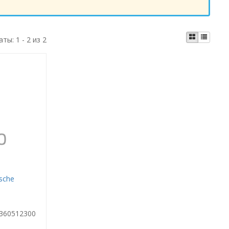
аты:
1 - 2 из 2
sche
360512300