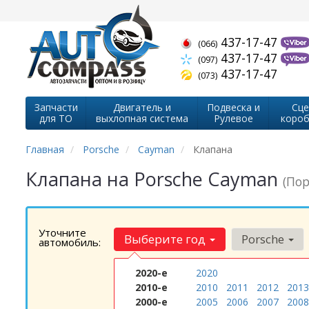
437-17-47
(066)
437-17-47
(097)
437-17-47
(073)
Запчасти
Двигатель и
Подвеска и
Сце
для ТО
выхлопная система
Рулевое
короб
Главная
Porsche
Cayman
Клапана
Клапана на Porsche Cayman
(По
Уточните
Выберите год
Porsche
автомобиль:
2020-е
2020
2010-е
2010
2011
2012
2013
2000-е
2005
2006
2007
2008