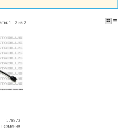
аты:
1 - 2 из 2
578873
Германия