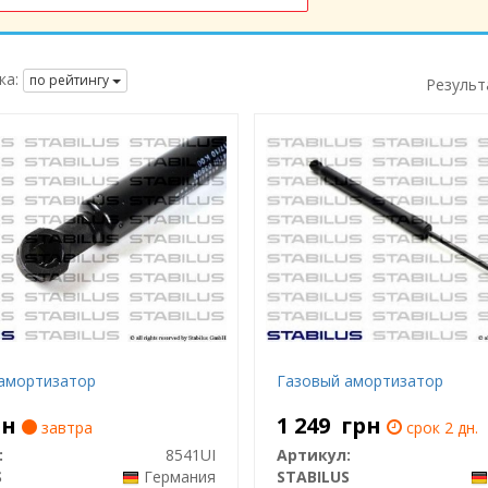
ка:
по рейтингу
Результ
амортизатор
Газовый амортизатор
рн
1 249
грн
завтра
срок 2 дн.
:
8541UI
Артикул:
S
Германия
STABILUS