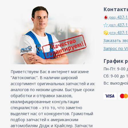
Контакт
437-1
(066)
437-1
(097)
437-1
(073)
Заказать зв
Запрос по V
График 
Пн-Пт: 9-00 
Приветствуем Вас в интернет магазине
Сб: 9-00 до 
"Автокомпас". В наличии широкий
Вс: выходно
ассортимент оригинальных запчастей и их
аналогов по низким ценам. Быстрые сроки
обработки и отправки заказов,
квалифицированные консультации
специалистов – это то, что заметно
выделяет нас от конкурентов. Грамотный
подбор запчастей к американским
автомобилям Додж и Крайслер. Запчасти