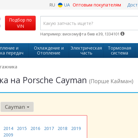
RU
UA
Оптовым покупателям
Дост
Подбор по
VIN
Например: вискомуфта бмв е39, 1334101
пление и
Охлаждение и
Электрическая
Тормозная
ка передач
Отопление
часть
система
гажника
а на Porsche Cayman
(Порше Кайман)
Cayman
2014
2015
2016
2017
2018
2019
2009