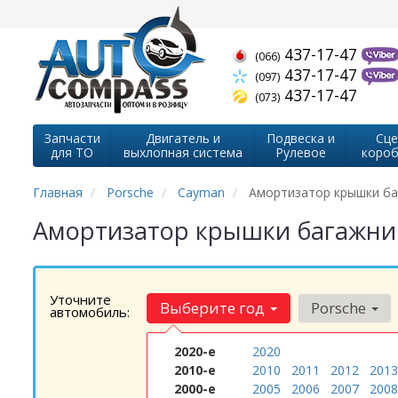
437-17-47
(066)
437-17-47
(097)
437-17-47
(073)
Запчасти
Двигатель и
Подвеска и
Сце
для ТО
выхлопная система
Рулевое
короб
Главная
Porsche
Cayman
Амортизатор крышки ба
Амортизатор крышки багажник
Уточните
Выберите год
Porsche
автомобиль:
2020-е
2020
2010-е
2010
2011
2012
2013
2000-е
2005
2006
2007
2008