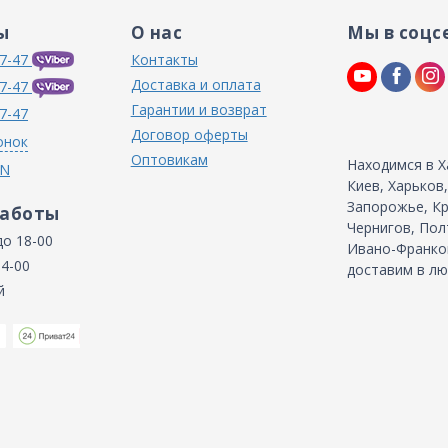
ы
О нас
Мы в соцс
7-47
Контакты
Доставка и оплата
7-47
Гарантии и возврат
7-47
Договор оферты
онок
Оптовикам
Находимся в Х
IN
Киев, Харьков
Запорожье, Кр
работы
Чернигов, Пол
до 18-00
Ивано-Франков
14-00
доставим в лю
й