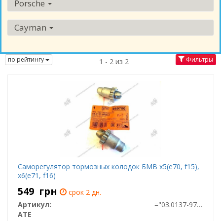
Porsche
Cayman
по рейтингу
Фильтры
1 - 2 из 2
Саморегулятор тормозных колодок БМВ x5(e70, f15),
x6(e71, f16)
549
грн
срок 2 дн.
Артикул:
="03.0137-9700.2"
ATE