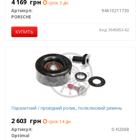
4 169
грн
срок 3 дн.
Артикул:
94610211730
PORSCHE
Код: 3645853-62
КУПИТЬ
Паразитний / провідний ролик, полікліновий ремень
2 603
грн
срок 14 дн.
Артикул:
0-N2068
Optimal