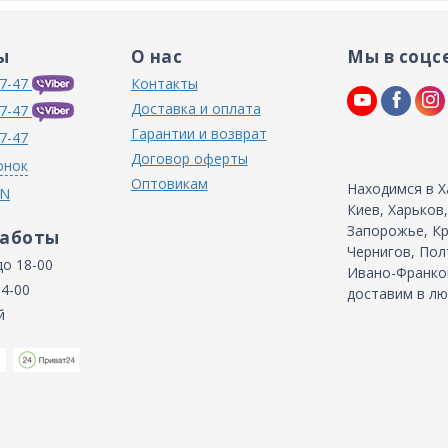
ы
О нас
Мы в соцс
7-47
Контакты
Доставка и оплата
7-47
Гарантии и возврат
7-47
Договор оферты
онок
Оптовикам
Находимся в Х
IN
Киев, Харьков
Запорожье, Кр
работы
Чернигов, Пол
до 18-00
Ивано-Франков
14-00
доставим в лю
й