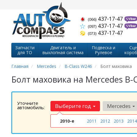
437-17-47
(066)
437-17-47
(097)
437-17-47
(073)
Запчасти
Двигатель и
Подвеска и
Сце
для ТО
выхлопная система
Рулевое
короб
Главная
Mercedes
B-Class W246
Болт маховика
Болт маховика на Mercedes B-
Уточните
Выберите год
Mercedes
автомобиль:
2010-е
2011
2012
2013
2014