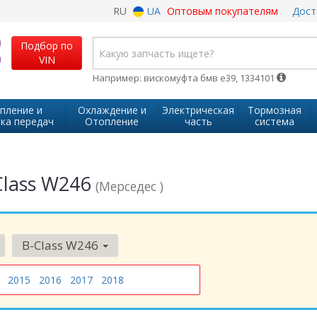
RU
UA
Оптовым покупателям
Дост
Подбор по
VIN
Например: вискомуфта бмв е39, 1334101
пление и
Охлаждение и
Электрическая
Тормозная
ка передач
Отопление
часть
система
Class W246
(Мерседес )
B-Class W246
2015
2016
2017
2018