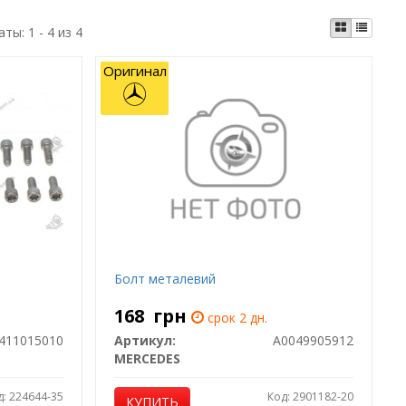
аты:
1 - 4 из 4
Оригинал
Болт металевий
168
грн
срок 2 дн.
411015010
Артикул:
A0049905912
MERCEDES
д: 224644-35
Код: 2901182-20
КУПИТЬ