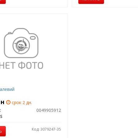
алевий
рн
срок 2 дн.
:
0049905912
S
Код: 3079247-35
Ь