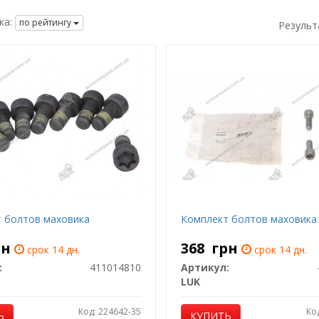
ка:
по рейтингу
Результ
 болтов маховика
Комплект болтов маховика
рн
368
грн
срок 14 дн.
срок 14 дн.
:
411014810
Артикул:
LUK
Код: 224642-35
Ко
Ь
КУПИТЬ