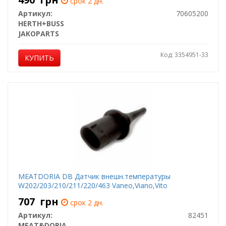
срок 2 дн.
Артикул:
70605200
HERTH+BUSS
JAKOPARTS
Код: 3354951-33
КУПИТЬ
MEATDORIA DB Датчик внешн.температуры
W202/203/210/211/220/463 Vaneo,Viano,Vito
707
грн
срок 2 дн.
Артикул:
82451
MEAT&DORIA