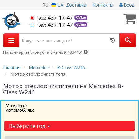
RU
UA
Доставка
Контакты
Вход
437-17-47
(066)
437-17-47
(097)
Например: вискомуфта бмв е39, 1334101
Главная
Mercedes
B-Class W246
Мотор стеклоочистителя
Мотор стеклоочистителя на Mercedes B-
Class W246
Уточните
автомобиль:
Выберите год