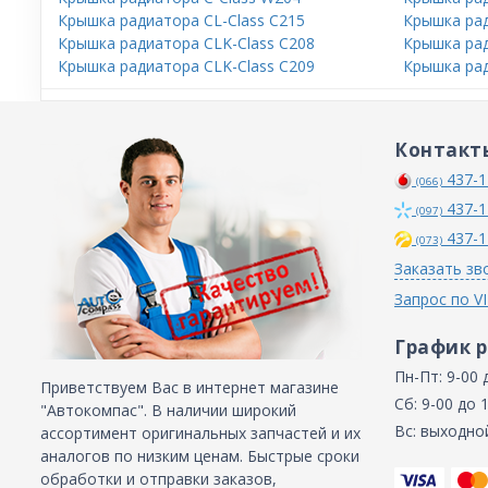
Крышка радиатора CL-Class C215
Крышка рад
Крышка радиатора CLK-Class C208
Крышка рад
Крышка радиатора CLK-Class C209
Крышка ра
Контакт
437-1
(066)
437-1
(097)
437-1
(073)
Заказать зв
Запрос по V
График 
Пн-Пт: 9-00 
Приветствуем Вас в интернет магазине
Сб: 9-00 до 
"Автокомпас". В наличии широкий
Вс: выходно
ассортимент оригинальных запчастей и их
аналогов по низким ценам. Быстрые сроки
обработки и отправки заказов,