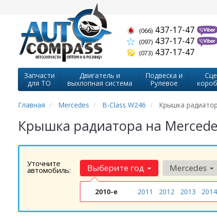
437-17-47
(066)
437-17-47
(097)
437-17-47
(073)
Запчасти
Двигатель и
Подвеска и
Сце
для ТО
выхлопная система
Рулевое
короб
Главная
Mercedes
B-Class W246
Крышка радиато
Крышка радиатора на Mercede
Уточните
Выберите год
Mercedes
автомобиль:
2010-е
2011
2012
2013
2014