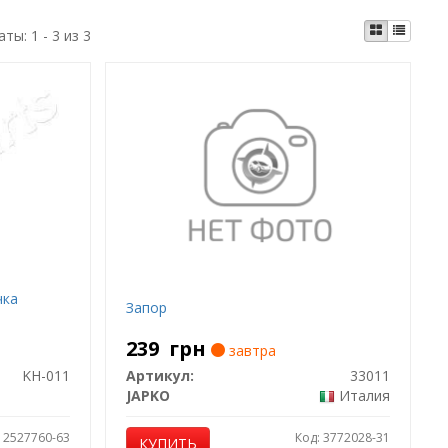
аты:
1 - 3 из 3
чка
Запор
239
грн
завтра
KH-011
Артикул:
33011
JAPKO
Италия
: 2527760-63
Код: 3772028-31
КУПИТЬ