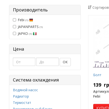
Сортиров
Производитель
Febi
(1)
JAPANPARTS
(1)
JAPKO
(1)
Цена
ОК
Болт
Система охлаждения
139
г
Водяной насос
Артикул
Радиатор
Febi
Термостат
КУПИТ
Расширительный бачок