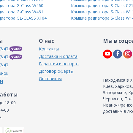
иатора G-Class W460
Крышка радиатора S-Class C2
иатора G-Class W461
Крышка радиатора S-Class W1
диатора GL-CLASS X164
Крышка радиатора S-Class W1
ы
О нас
Мы в соцс
7-47
Контакты
Доставка и оплата
7-47
Гарантии и возврат
7-47
Договор оферты
онок
Оптовикам
Находимся в Х
IN
Киев, Харьков
Запорожье, Кр
работы
Чернигов, Пол
до 18-00
Ивано-Франков
14-00
доставим в лю
й