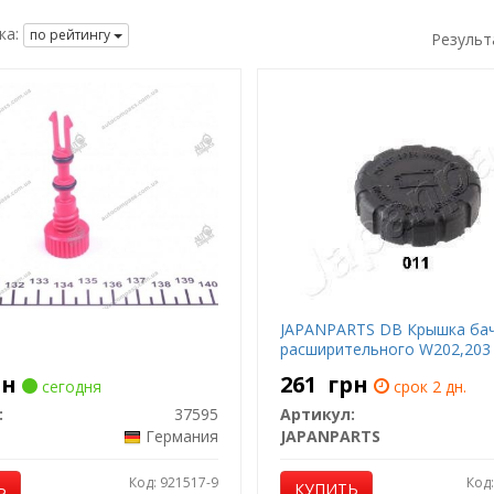
ка:
по рейтингу
Результ
JAPANPARTS DB Крышка ба
расширительного W202,203
рн
261
грн
сегодня
срок 2 дн.
:
37595
Артикул:
Германия
JAPANPARTS
Код: 921517-9
Код
Ь
КУПИТЬ