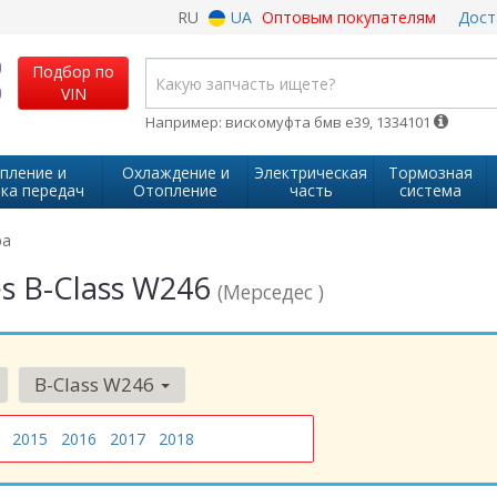
RU
UA
Оптовым покупателям
Дост
Подбор по
VIN
Например: вискомуфта бмв е39, 1334101
пление и
Охлаждение и
Электрическая
Тормозная
ка передач
Отопление
часть
система
ра
s B-Class W246
(Мерседес )
B-Class W246
2015
2016
2017
2018