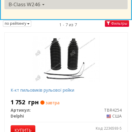
B-Class W246
по рейтингу
Фильтры
1 - 7 из 7
К-кт пильовиків рульової рейки
1 752
грн
завтра
Артикул:
TBR4254
Delphi
США
Код: 2236593-5
КУПИТЬ