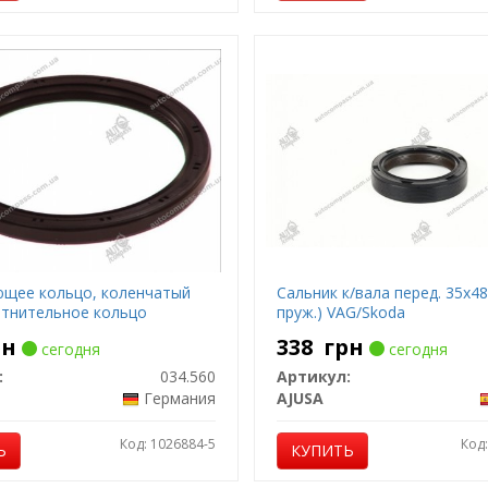
щее кольцо, коленчатый
Сальник к/вала перед. 35x48
отнительное кольцо
пруж.) VAG/Skoda
рн
338
грн
сегодня
сегодня
:
034.560
Артикул:
Германия
AJUSA
Код: 1026884-5
Код
Ь
КУПИТЬ