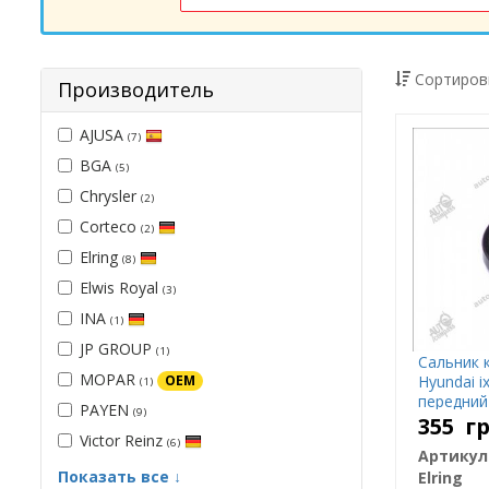
Сортиров
Производитель
AJUSA
(7)
BGA
(5)
Chrysler
(2)
Corteco
(2)
Elring
(8)
Elwis Royal
(3)
INA
(1)
JP GROUP
(1)
Сальник 
MOPAR
Hyundai i
OEM
(1)
передний
PAYEN
(9)
355
г
Victor Reinz
(6)
Артикул
Показать все ↓
Elring