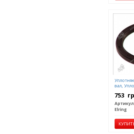
Уплотняю
вал, Упл
753
г
Артикул
Elring
КУПИТ