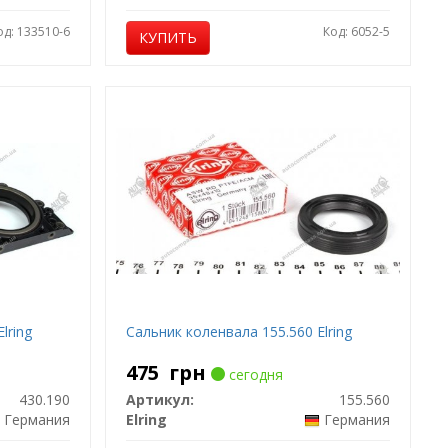
од: 133510-6
Код: 6052-5
КУПИТЬ
lring
Сальник коленвала 155.560 Elring
475
грн
сегодня
430.190
Артикул:
155.560
Германия
Elring
Германия