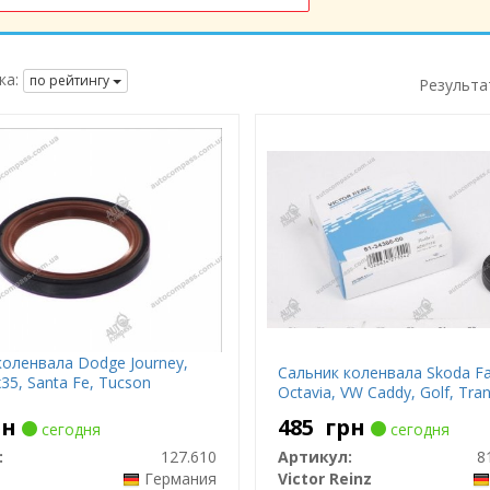
ка:
по рейтингу
Результа
коленвала Dodge Journey,
Сальник коленвала Skoda Fa
x35, Santa Fe, Tucson
Octavia, VW Caddy, Golf, Tra
рн
485
грн
сегодня
сегодня
:
127.610
Артикул:
8
Германия
Victor Reinz