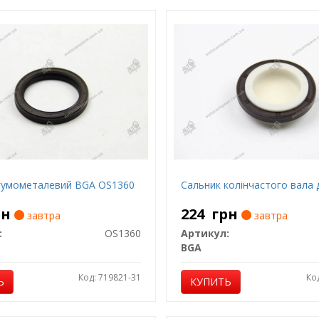
гумометалевий BGA OS1360
Сальник колінчастого вала 
рн
224
грн
завтра
завтра
:
OS1360
Артикул:
BGA
Код: 719821-31
Ко
Ь
КУПИТЬ