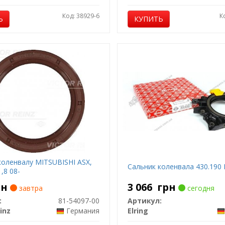
Код: 38929-6
К
Ь
КУПИТЬ
коленвалу MITSUBISHI ASX,
Сальник коленвала 430.190 E
1,8 08-
рн
3 066
грн
завтра
сегодня
:
81-54097-00
Артикул:
inz
Германия
Elring