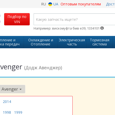
RU
UA
Оптовым покупателям
Дост
Подбор по
VIN
Например: вискомуфта бмв е39, 1334101
пление и
Охлаждение и
Электрическая
Тормозная
ка передач
Отопление
часть
система
Avenger
(Додж Авенджер)
Avenger
2014
1998
1999