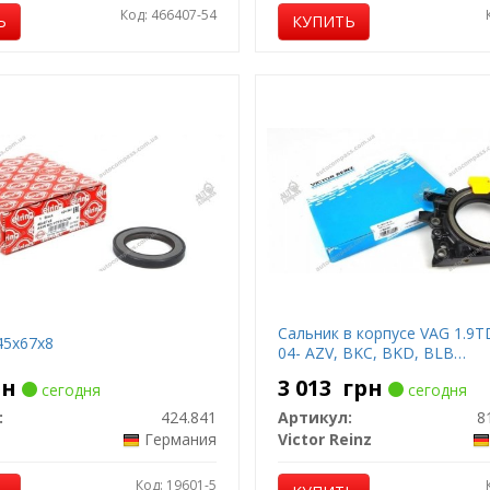
Код: 466407-54
Ь
КУПИТЬ
Сальник в корпусе VAG 1.9TD
45x67x8
04- AZV, BKC, BKD, BLB…
рн
3 013
грн
сегодня
сегодня
:
424.841
Артикул:
8
Германия
Victor Reinz
Код: 19601-5