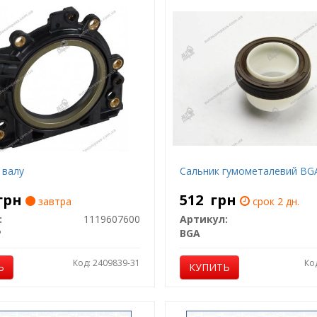
 валу
Сальник гумометалевий BG
грн
512
грн
завтра
срок 2 дн.
:
1119607600
Артикул:
P
BGA
Код: 2409839-31
Ко
Ь
КУПИТЬ