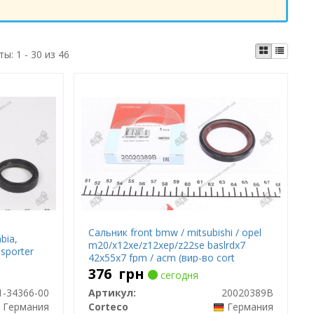
ты:
1 - 30 из 46
Сальник front bmw / mitsubishi / opel
bia,
m20/x12xe/z12xep/z22se baslrdx7
nsporter
42x55x7 fpm / acm (вир-во cort
376
грн
сегодня
1-34366-00
Артикул:
20020389B
Германия
Corteco
Германия