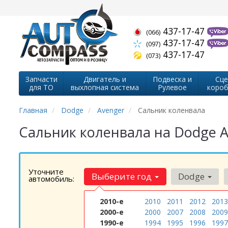
437-17-47
(066)
437-17-47
(097)
437-17-47
(073)
Запчасти
Двигатель и
Подвеска и
Сце
для ТО
выхлопная система
Рулевое
короб
Главная
Dodge
Avenger
Сальник коленвала
Сальник коленвала на Dodge 
Уточните
Выберите год
Dodge
автомобиль:
2010-е
2010
2011
2012
2013
2000-е
2000
2007
2008
2009
1990-е
1994
1995
1996
1997