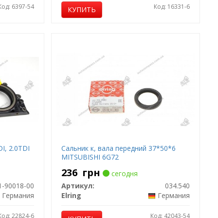
Код: 6397-54
Код: 16331-6
КУПИТЬ
I, 2.0TDI
Сальник к, вала передний 37*50*6
MITSUBISHI 6G72
236
грн
сегодня
1-90018-00
Артикул:
034.540
Германия
Elring
Германия
Код: 22824-6
Код: 42043-54