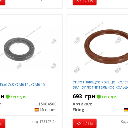
Ь
КУПИТЬ
Уплотняющее кольцо, коле
45x67x8 OM611, OM646
вал, Уплотнительное кольц
рн
693
грн
сегодня
сегодня
:
.15084500
Артикул:
Испания
Elring
Код: 173197-24
Код
Ь
КУПИТЬ