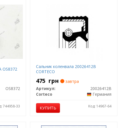
Сальник коленвала 20026412B
A OS8372
CORTECO
475
грн
завтра
OS8372
Артикул:
20026412B
Corteco
Германия
д: 744958-33
Код: 14967-64
КУПИТЬ