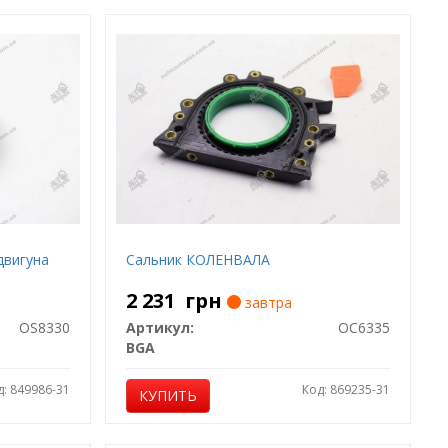
двигуна
Сальник КОЛЕНВАЛА
2 231
грн
завтра
OS8330
Артикул:
OC6335
BGA
д: 849986-31
Код: 869235-31
КУПИТЬ